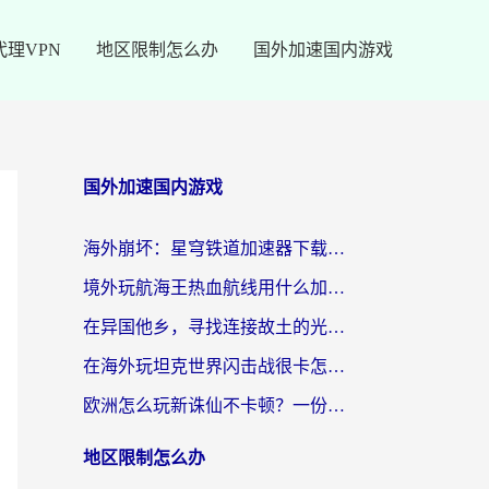
代理VPN
地区限制怎么办
国外加速国内游戏
国外加速国内游戏
海外崩坏：星穹铁道加速器下载安装：一份给游子的终极网络指南
境外玩航海王热血航线用什么加速器？2026海外玩家实测最优方案（附欧洲问道堡垒前线加速技巧）
在异国他乡，寻找连接故土的光明大陆免费加速器
在海外玩坦克世界闪击战很卡怎么办？老玩家亲测有效的加速器选择指南
欧洲怎么玩新诛仙不卡顿？一份给海外游子的国服游戏畅玩指南
地区限制怎么办