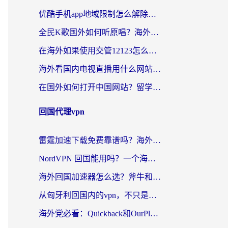
优酷手机app地域限制怎么解除？海外党亲测有效的追剧方案
全民K歌国外如何听原唱？海外党亲测有效的回国加速器选择指南
在海外如果使用交管12123怎么处理？留学生亲测有效的回国加速方案
海外看国内电视直播用什么网站比较好？一篇解决你所有追剧难题的实用指南
在国外如何打开中国网站？留学生与海外华人的无缝访问指南
回国代理vpn
雷霆加速下载免费靠谱吗？海外党选回国加速器的避坑指南（附热门工具对比）
NordVPN 回国能用吗？一个海外用户必须面对的真实困境
海外回国加速器怎么选？斧牛和海龟哪个好？一篇帮你避开坑的实用指南
从匈牙利回国内的vpn，不只是为了刷剧那么简单
海外党必看：Quickback和OurPlay好用吗？3分钟选对回国加速器，无缝刷剧玩游戏