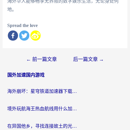
海外华人能够畅享无界限的数字娱乐生活，无论身处何
地。
Spread the love
文
←
前一篇文章
后一篇文章
→
章
国外加速国内游戏
导
航
海外崩坏：星穹铁道加速器下载安装：一份给游子的终极网络指南
境外玩航海王热血航线用什么加速器？2026海外玩家实测最优方案（附欧洲问道堡垒前线加速技巧）
在异国他乡，寻找连接故土的光明大陆免费加速器