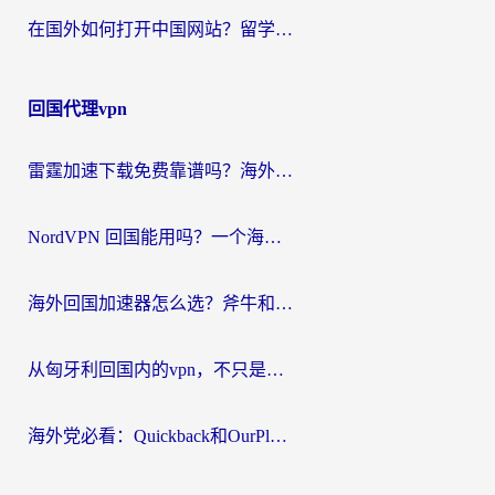
在国外如何打开中国网站？留学生与海外华人的无缝访问指南
回国代理vpn
雷霆加速下载免费靠谱吗？海外党选回国加速器的避坑指南（附热门工具对比）
NordVPN 回国能用吗？一个海外用户必须面对的真实困境
海外回国加速器怎么选？斧牛和海龟哪个好？一篇帮你避开坑的实用指南
从匈牙利回国内的vpn，不只是为了刷剧那么简单
海外党必看：Quickback和OurPlay好用吗？3分钟选对回国加速器，无缝刷剧玩游戏