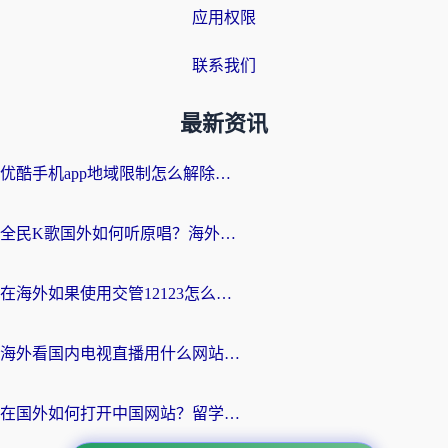
应用权限
联系我们
最新资讯
优酷手机app地域限制怎么解除？海外党亲测有效的追剧方案
全民K歌国外如何听原唱？海外党亲测有效的回国加速器选择指南
在海外如果使用交管12123怎么处理？留学生亲测有效的回国加速方案
海外看国内电视直播用什么网站比较好？一篇解决你所有追剧难题的实用指南
在国外如何打开中国网站？留学生与海外华人的无缝访问指南