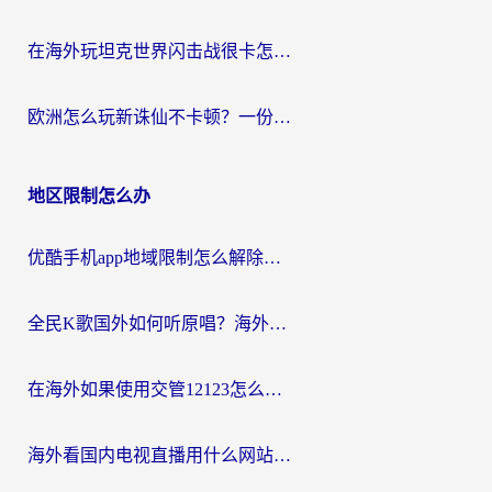
在海外玩坦克世界闪击战很卡怎么办？老玩家亲测有效的加速器选择指南
欧洲怎么玩新诛仙不卡顿？一份给海外游子的国服游戏畅玩指南
地区限制怎么办
优酷手机app地域限制怎么解除？海外党亲测有效的追剧方案
全民K歌国外如何听原唱？海外党亲测有效的回国加速器选择指南
在海外如果使用交管12123怎么处理？留学生亲测有效的回国加速方案
海外看国内电视直播用什么网站比较好？一篇解决你所有追剧难题的实用指南