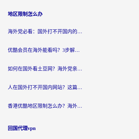
地区限制怎么办
海外党必看：国外打不开国内的app怎么办？3步解决你的乡愁
优酷会员在海外能看吗？3步解决海外追剧难题，附实测好用加速器推荐
如何在国外看土豆网？海外党亲测有效的追剧加速器选择指南
人在国外打不开国内网站？这篇攻略帮你无缝解锁国内资源（附交管12123使用技巧）
香港优酷地区限制怎么办？海外党亲测有效的追剧解决方案
回国代理vpn