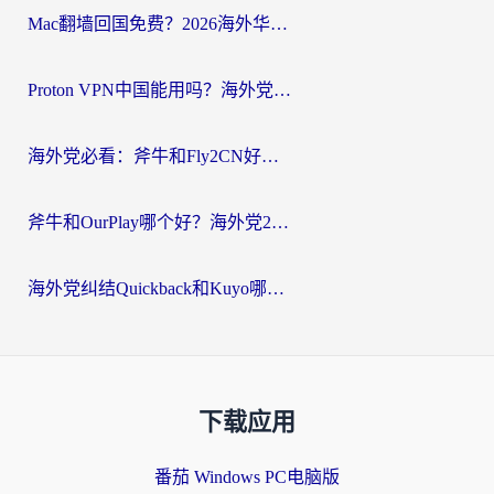
Mac翻墙回国免费？2026海外华人亲测：从CCTV5直播到国内APP，这样选加速器才靠谱
Proton VPN中国能用吗？海外党选回国加速器的避坑指南（附番茄加速器实测）
海外党必看：斧牛和Fly2CN好用吗？3招教你选对回国加速器（附免费试用攻略）
斧牛和OurPlay哪个好？海外党2026亲测：选对加速器，国内资源秒加载
海外党纠结Quickback和Kuyo哪个好？选对回国加速器才能无缝刷国内资源
下载应用
番茄 Windows PC电脑版