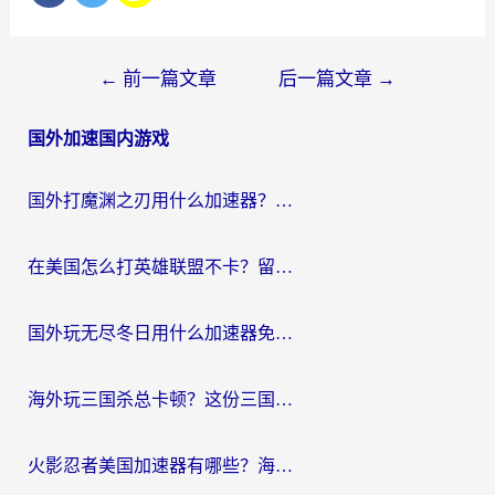
文
←
前一篇文章
后一篇文章
→
章
国外加速国内游戏
导
航
国外打魔渊之刃用什么加速器？2026海外玩家国服游戏加速全攻略（附闪耀暖暖&复苏的魔女避坑指南）
在美国怎么打英雄联盟不卡？留学生亲测的国服游戏加速全攻略
国外玩无尽冬日用什么加速器免费？海外党国服游戏加速避坑指南
海外玩三国杀总卡顿？这份三国杀游戏加速器指南帮你告别延迟烦恼
火影忍者美国加速器有哪些？海外党亲测的国服游戏加速全攻略（含菲律宾玩三国之刃守望黎明技巧）