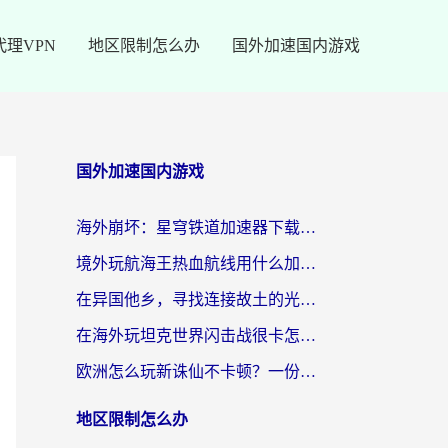
代理VPN
地区限制怎么办
国外加速国内游戏
国外加速国内游戏
海外崩坏：星穹铁道加速器下载安装：一份给游子的终极网络指南
境外玩航海王热血航线用什么加速器？2026海外玩家实测最优方案（附欧洲问道堡垒前线加速技巧）
在异国他乡，寻找连接故土的光明大陆免费加速器
在海外玩坦克世界闪击战很卡怎么办？老玩家亲测有效的加速器选择指南
欧洲怎么玩新诛仙不卡顿？一份给海外游子的国服游戏畅玩指南
地区限制怎么办