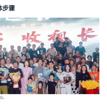
体步骤
标。