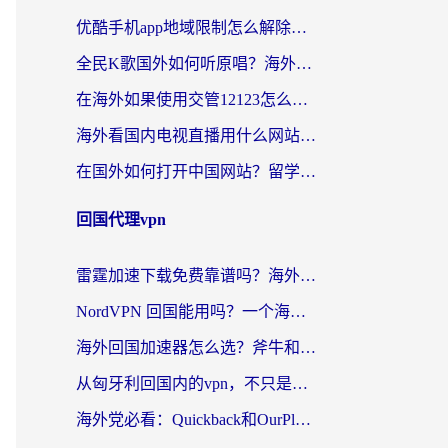
优酷手机app地域限制怎么解除？海外党亲测有效的追剧方案
全民K歌国外如何听原唱？海外党亲测有效的回国加速器选择指南
在海外如果使用交管12123怎么处理？留学生亲测有效的回国加速方案
海外看国内电视直播用什么网站比较好？一篇解决你所有追剧难题的实用指南
在国外如何打开中国网站？留学生与海外华人的无缝访问指南
回国代理vpn
雷霆加速下载免费靠谱吗？海外党选回国加速器的避坑指南（附热门工具对比）
NordVPN 回国能用吗？一个海外用户必须面对的真实困境
海外回国加速器怎么选？斧牛和海龟哪个好？一篇帮你避开坑的实用指南
从匈牙利回国内的vpn，不只是为了刷剧那么简单
海外党必看：Quickback和OurPlay好用吗？3分钟选对回国加速器，无缝刷剧玩游戏