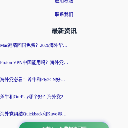
应用权限
联系我们
最新资讯
Mac翻墙回国免费？2026海外华人亲测：从CCTV5直播到国内APP，这样选加速器才靠谱
Proton VPN中国能用吗？海外党选回国加速器的避坑指南（附番茄加速器实测）
海外党必看：斧牛和Fly2CN好用吗？3招教你选对回国加速器（附免费试用攻略）
斧牛和OurPlay哪个好？海外党2026亲测：选对加速器，国内资源秒加载
海外党纠结Quickback和Kuyo哪个好？选对回国加速器才能无缝刷国内资源