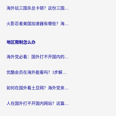
海外玩三国杀总卡顿？这份三国杀游戏加速器指南帮你告别延迟烦恼
火影忍者美国加速器有哪些？海外党亲测的国服游戏加速全攻略（含菲律宾玩三国之刃守望黎明技巧）
地区限制怎么办
海外党必看：国外打不开国内的app怎么办？3步解决你的乡愁
优酷会员在海外能看吗？3步解决海外追剧难题，附实测好用加速器推荐
如何在国外看土豆网？海外党亲测有效的追剧加速器选择指南
人在国外打不开国内网站？这篇攻略帮你无缝解锁国内资源（附交管12123使用技巧）