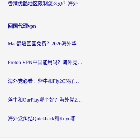
香港优酷地区限制怎么办？海外党亲测有效的追剧解决方案
回国代理vpn
Mac翻墙回国免费？2026海外华人亲测：从CCTV5直播到国内APP，这样选加速器才靠谱
Proton VPN中国能用吗？海外党选回国加速器的避坑指南（附番茄加速器实测）
海外党必看：斧牛和Fly2CN好用吗？3招教你选对回国加速器（附免费试用攻略）
斧牛和OurPlay哪个好？海外党2026亲测：选对加速器，国内资源秒加载
海外党纠结Quickback和Kuyo哪个好？选对回国加速器才能无缝刷国内资源