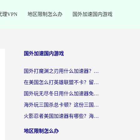
代理VPN
地区限制怎么办
国外加速国内游戏
国外加速国内游戏
国外打魔渊之刃用什么加速器？2026海外玩家国服游戏加速全攻略（附闪耀暖暖&复苏的魔女避坑指南）
在美国怎么打英雄联盟不卡？留学生亲测的国服游戏加速全攻略
国外玩无尽冬日用什么加速器免费？海外党国服游戏加速避坑指南
海外玩三国杀总卡顿？这份三国杀游戏加速器指南帮你告别延迟烦恼
火影忍者美国加速器有哪些？海外党亲测的国服游戏加速全攻略（含菲律宾玩三国之刃守望黎明技巧）
地区限制怎么办