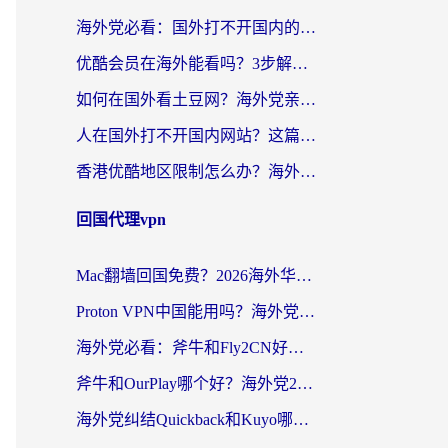
海外党必看：国外打不开国内的app怎么办？3步解决你的乡愁
优酷会员在海外能看吗？3步解决海外追剧难题，附实测好用加速器推荐
如何在国外看土豆网？海外党亲测有效的追剧加速器选择指南
人在国外打不开国内网站？这篇攻略帮你无缝解锁国内资源（附交管12123使用技巧）
香港优酷地区限制怎么办？海外党亲测有效的追剧解决方案
回国代理vpn
Mac翻墙回国免费？2026海外华人亲测：从CCTV5直播到国内APP，这样选加速器才靠谱
Proton VPN中国能用吗？海外党选回国加速器的避坑指南（附番茄加速器实测）
海外党必看：斧牛和Fly2CN好用吗？3招教你选对回国加速器（附免费试用攻略）
斧牛和OurPlay哪个好？海外党2026亲测：选对加速器，国内资源秒加载
海外党纠结Quickback和Kuyo哪个好？选对回国加速器才能无缝刷国内资源