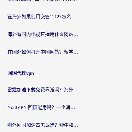
在海外如果使用交管12123怎么处理？留学生亲测有效的回国加速方案
海外看国内电视直播用什么网站比较好？一篇解决你所有追剧难题的实用指南
在国外如何打开中国网站？留学生与海外华人的无缝访问指南
回国代理vpn
雷霆加速下载免费靠谱吗？海外党选回国加速器的避坑指南（附热门工具对比）
NordVPN 回国能用吗？一个海外用户必须面对的真实困境
海外回国加速器怎么选？斧牛和海龟哪个好？一篇帮你避开坑的实用指南