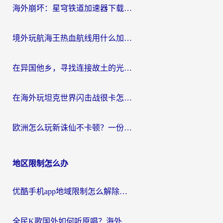
海外崩坏：星穹铁道加速器下载安装：一份给游子的终极网络指南
境外玩航海王热血航线用什么加速器？2026海外玩家实测最优方案（附欧洲问道堡垒前线加速技巧）
在异国他乡，寻找连接故土的光明大陆免费加速器
在海外玩坦克世界闪击战很卡怎么办？老玩家亲测有效的加速器选择指南
欧洲怎么玩新诛仙不卡顿？一份给海外游子的国服游戏畅玩指南
地区限制怎么办
优酷手机app地域限制怎么解除？海外党亲测有效的追剧方案
全民K歌国外如何听原唱？海外党亲测有效的回国加速器选择指南