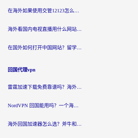
在海外如果使用交管12123怎么处理？留学生亲测有效的回国加速方案
海外看国内电视直播用什么网站比较好？一篇解决你所有追剧难题的实用指南
在国外如何打开中国网站？留学生与海外华人的无缝访问指南
回国代理vpn
雷霆加速下载免费靠谱吗？海外党选回国加速器的避坑指南（附热门工具对比）
NordVPN 回国能用吗？一个海外用户必须面对的真实困境
海外回国加速器怎么选？斧牛和海龟哪个好？一篇帮你避开坑的实用指南