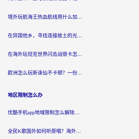
境外玩航海王热血航线用什么加速器？2026海外玩家实测最优方案（附欧洲问道堡垒前线加速技巧）
在异国他乡，寻找连接故土的光明大陆免费加速器
在海外玩坦克世界闪击战很卡怎么办？老玩家亲测有效的加速器选择指南
欧洲怎么玩新诛仙不卡顿？一份给海外游子的国服游戏畅玩指南
地区限制怎么办
优酷手机app地域限制怎么解除？海外党亲测有效的追剧方案
全民K歌国外如何听原唱？海外党亲测有效的回国加速器选择指南