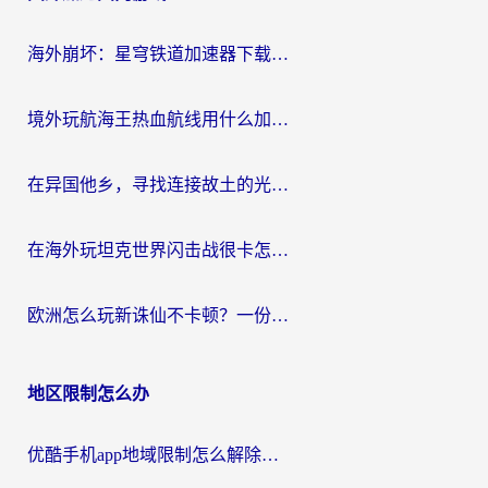
航
海外崩坏：星穹铁道加速器下载安装：一份给游子的终极网络指南
境外玩航海王热血航线用什么加速器？2026海外玩家实测最优方案（附欧洲问道堡垒前线加速技巧）
在异国他乡，寻找连接故土的光明大陆免费加速器
在海外玩坦克世界闪击战很卡怎么办？老玩家亲测有效的加速器选择指南
欧洲怎么玩新诛仙不卡顿？一份给海外游子的国服游戏畅玩指南
地区限制怎么办
优酷手机app地域限制怎么解除？海外党亲测有效的追剧方案