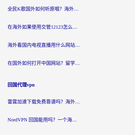
全民K歌国外如何听原唱？海外党亲测有效的回国加速器选择指南
在海外如果使用交管12123怎么处理？留学生亲测有效的回国加速方案
海外看国内电视直播用什么网站比较好？一篇解决你所有追剧难题的实用指南
在国外如何打开中国网站？留学生与海外华人的无缝访问指南
回国代理vpn
雷霆加速下载免费靠谱吗？海外党选回国加速器的避坑指南（附热门工具对比）
NordVPN 回国能用吗？一个海外用户必须面对的真实困境