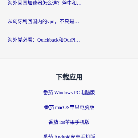
海外回国加速器怎么选？斧牛和海龟哪个好？一篇帮你避开坑的实用指南
从匈牙利回国内的vpn，不只是为了刷剧那么简单
海外党必看：Quickback和OurPlay好用吗？3分钟选对回国加速器，无缝刷剧玩游戏
下载应用
番茄 Windows PC电脑版
番茄 macOS苹果电脑版
番茄 ios苹果手机版
番茄 Android安卓手机版