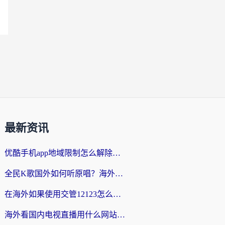
最新资讯
优酷手机app地域限制怎么解除？海外党亲测有效的追剧方案
全民K歌国外如何听原唱？海外党亲测有效的回国加速器选择指南
在海外如果使用交管12123怎么处理？留学生亲测有效的回国加速方案
海外看国内电视直播用什么网站比较好？一篇解决你所有追剧难题的实用指南