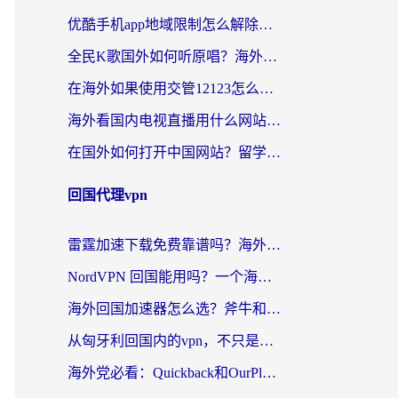
优酷手机app地域限制怎么解除？海外党亲测有效的追剧方案
全民K歌国外如何听原唱？海外党亲测有效的回国加速器选择指南
在海外如果使用交管12123怎么处理？留学生亲测有效的回国加速方案
海外看国内电视直播用什么网站比较好？一篇解决你所有追剧难题的实用指南
在国外如何打开中国网站？留学生与海外华人的无缝访问指南
回国代理vpn
雷霆加速下载免费靠谱吗？海外党选回国加速器的避坑指南（附热门工具对比）
NordVPN 回国能用吗？一个海外用户必须面对的真实困境
海外回国加速器怎么选？斧牛和海龟哪个好？一篇帮你避开坑的实用指南
从匈牙利回国内的vpn，不只是为了刷剧那么简单
海外党必看：Quickback和OurPlay好用吗？3分钟选对回国加速器，无缝刷剧玩游戏