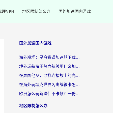
代理VPN
地区限制怎么办
国外加速国内游戏
国外加速国内游戏
海外崩坏：星穹铁道加速器下载安装：一份给游子的终极网络指南
境外玩航海王热血航线用什么加速器？2026海外玩家实测最优方案（附欧洲问道堡垒前线加速技巧）
在异国他乡，寻找连接故土的光明大陆免费加速器
在海外玩坦克世界闪击战很卡怎么办？老玩家亲测有效的加速器选择指南
欧洲怎么玩新诛仙不卡顿？一份给海外游子的国服游戏畅玩指南
地区限制怎么办