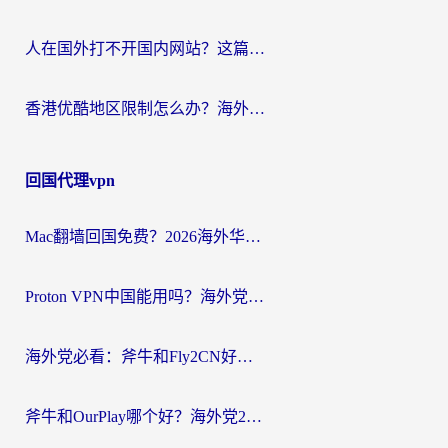
人在国外打不开国内网站？这篇攻略帮你无缝解锁国内资源（附交管12123使用技巧）
香港优酷地区限制怎么办？海外党亲测有效的追剧解决方案
回国代理vpn
Mac翻墙回国免费？2026海外华人亲测：从CCTV5直播到国内APP，这样选加速器才靠谱
Proton VPN中国能用吗？海外党选回国加速器的避坑指南（附番茄加速器实测）
海外党必看：斧牛和Fly2CN好用吗？3招教你选对回国加速器（附免费试用攻略）
斧牛和OurPlay哪个好？海外党2026亲测：选对加速器，国内资源秒加载