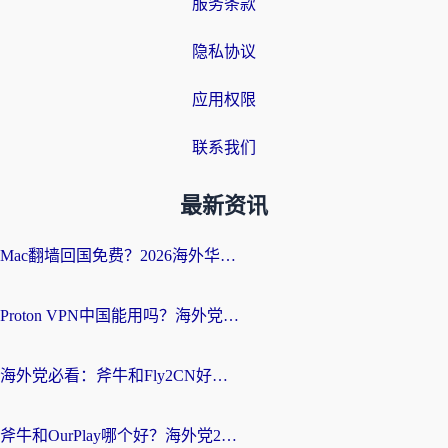
服务条款
隐私协议
应用权限
联系我们
最新资讯
Mac翻墙回国免费？2026海外华人亲测：从CCTV5直播到国内APP，这样选加速器才靠谱
Proton VPN中国能用吗？海外党选回国加速器的避坑指南（附番茄加速器实测）
海外党必看：斧牛和Fly2CN好用吗？3招教你选对回国加速器（附免费试用攻略）
斧牛和OurPlay哪个好？海外党2026亲测：选对加速器，国内资源秒加载