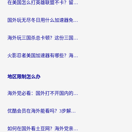
在美国怎么打英雄联盟不卡？留学生亲测的国服游戏加速全攻略
国外玩无尽冬日用什么加速器免费？海外党国服游戏加速避坑指南
海外玩三国杀总卡顿？这份三国杀游戏加速器指南帮你告别延迟烦恼
火影忍者美国加速器有哪些？海外党亲测的国服游戏加速全攻略（含菲律宾玩三国之刃守望黎明技巧）
地区限制怎么办
海外党必看：国外打不开国内的app怎么办？3步解决你的乡愁
优酷会员在海外能看吗？3步解决海外追剧难题，附实测好用加速器推荐
如何在国外看土豆网？海外党亲测有效的追剧加速器选择指南