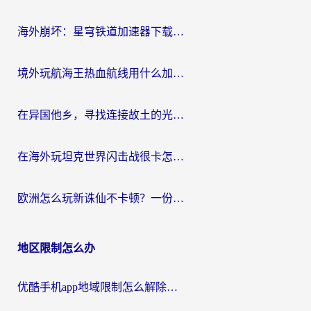
航
海外崩坏：星穹铁道加速器下载安装：一份给游子的终极网络指南
境外玩航海王热血航线用什么加速器？2026海外玩家实测最优方案（附欧洲问道堡垒前线加速技巧）
在异国他乡，寻找连接故土的光明大陆免费加速器
在海外玩坦克世界闪击战很卡怎么办？老玩家亲测有效的加速器选择指南
欧洲怎么玩新诛仙不卡顿？一份给海外游子的国服游戏畅玩指南
地区限制怎么办
优酷手机app地域限制怎么解除？海外党亲测有效的追剧方案