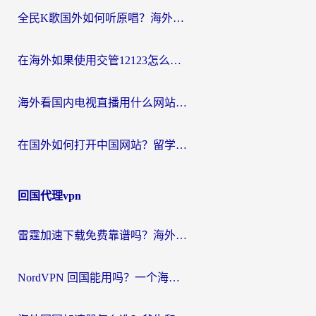
全民K歌国外如何听原唱？海外党亲测有效的回国加速器选择指南
在海外如果使用交管12123怎么处理？留学生亲测有效的回国加速方案
海外看国内电视直播用什么网站比较好？一篇解决你所有追剧难题的实用指南
在国外如何打开中国网站？留学生与海外华人的无缝访问指南
回国代理vpn
雷霆加速下载免费靠谱吗？海外党选回国加速器的避坑指南（附热门工具对比）
NordVPN 回国能用吗？一个海外用户必须面对的真实困境