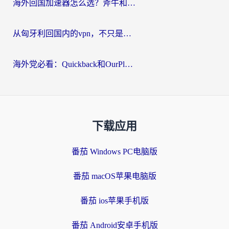
海外回国加速器怎么选？斧牛和海龟哪个好？一篇帮你避开坑的实用指南
从匈牙利回国内的vpn，不只是为了刷剧那么简单
海外党必看：Quickback和OurPlay好用吗？3分钟选对回国加速器，无缝刷剧玩游戏
下载应用
番茄 Windows PC电脑版
番茄 macOS苹果电脑版
番茄 ios苹果手机版
番茄 Android安卓手机版