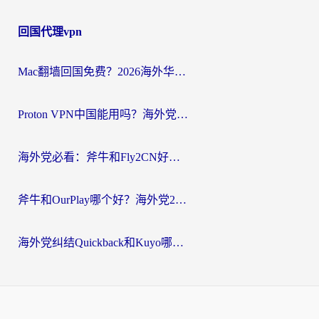
回国代理vpn
Mac翻墙回国免费？2026海外华人亲测：从CCTV5直播到国内APP，这样选加速器才靠谱
Proton VPN中国能用吗？海外党选回国加速器的避坑指南（附番茄加速器实测）
海外党必看：斧牛和Fly2CN好用吗？3招教你选对回国加速器（附免费试用攻略）
斧牛和OurPlay哪个好？海外党2026亲测：选对加速器，国内资源秒加载
海外党纠结Quickback和Kuyo哪个好？选对回国加速器才能无缝刷国内资源