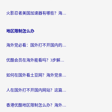
火影忍者美国加速器有哪些？海外党亲测的国服游戏加速全攻略（含菲律宾玩三国之刃守望黎明技巧）
地区限制怎么办
海外党必看：国外打不开国内的app怎么办？3步解决你的乡愁
优酷会员在海外能看吗？3步解决海外追剧难题，附实测好用加速器推荐
如何在国外看土豆网？海外党亲测有效的追剧加速器选择指南
人在国外打不开国内网站？这篇攻略帮你无缝解锁国内资源（附交管12123使用技巧）
香港优酷地区限制怎么办？海外党亲测有效的追剧解决方案