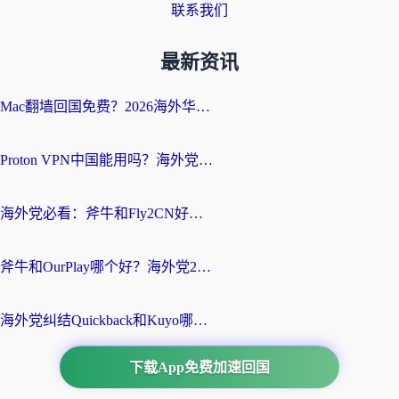
联系我们
最新资讯
Mac翻墙回国免费？2026海外华人亲测：从CCTV5直播到国内APP，这样选加速器才靠谱
Proton VPN中国能用吗？海外党选回国加速器的避坑指南（附番茄加速器实测）
海外党必看：斧牛和Fly2CN好用吗？3招教你选对回国加速器（附免费试用攻略）
斧牛和OurPlay哪个好？海外党2026亲测：选对加速器，国内资源秒加载
海外党纠结Quickback和Kuyo哪个好？选对回国加速器才能无缝刷国内资源
下载App免费加速回国