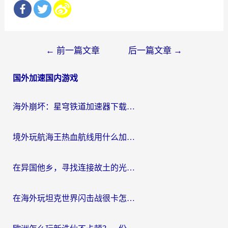
文
←
前一篇文章
后一篇文章
→
章
国外加速国内游戏
导
航
海外崩坏：星穹铁道加速器下载安装：一份给游子的终极网络指南
境外玩航海王热血航线用什么加速器？2026海外玩家实测最优方案（附欧洲问道堡垒前线加速技巧）
在异国他乡，寻找连接故土的光明大陆免费加速器
在海外玩坦克世界闪击战很卡怎么办？老玩家亲测有效的加速器选择指南