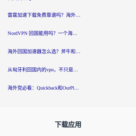
雷霆加速下载免费靠谱吗？海外党选回国加速器的避坑指南（附热门工具对比）
NordVPN 回国能用吗？一个海外用户必须面对的真实困境
海外回国加速器怎么选？斧牛和海龟哪个好？一篇帮你避开坑的实用指南
从匈牙利回国内的vpn，不只是为了刷剧那么简单
海外党必看：Quickback和OurPlay好用吗？3分钟选对回国加速器，无缝刷剧玩游戏
下载应用