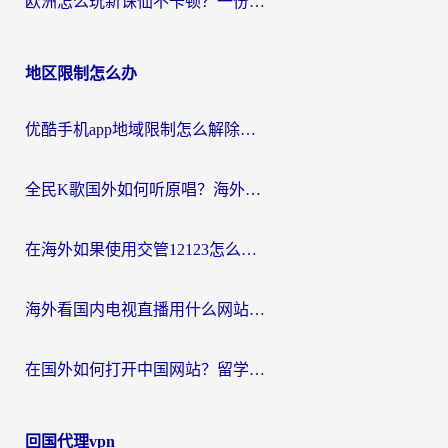
欧洲怎么玩新诛仙不卡顿？一份给海外游子的国服游戏畅玩指南
地区限制怎么办
优酷手机app地域限制怎么解除？海外党亲测有效的追剧方案
全民K歌国外如何听原唱？海外党亲测有效的回国加速器选择指南
在海外如果使用交管12123怎么处理？留学生亲测有效的回国加速方案
海外看国内电视直播用什么网站比较好？一篇解决你所有追剧难题的实用指南
在国外如何打开中国网站？留学生与海外华人的无缝访问指南
回国代理vpn