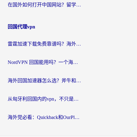
在国外如何打开中国网站？留学生与海外华人的无缝访问指南
回国代理vpn
雷霆加速下载免费靠谱吗？海外党选回国加速器的避坑指南（附热门工具对比）
NordVPN 回国能用吗？一个海外用户必须面对的真实困境
海外回国加速器怎么选？斧牛和海龟哪个好？一篇帮你避开坑的实用指南
从匈牙利回国内的vpn，不只是为了刷剧那么简单
海外党必看：Quickback和OurPlay好用吗？3分钟选对回国加速器，无缝刷剧玩游戏