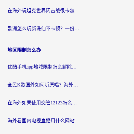
在海外玩坦克世界闪击战很卡怎么办？老玩家亲测有效的加速器选择指南
欧洲怎么玩新诛仙不卡顿？一份给海外游子的国服游戏畅玩指南
地区限制怎么办
优酷手机app地域限制怎么解除？海外党亲测有效的追剧方案
全民K歌国外如何听原唱？海外党亲测有效的回国加速器选择指南
在海外如果使用交管12123怎么处理？留学生亲测有效的回国加速方案
海外看国内电视直播用什么网站比较好？一篇解决你所有追剧难题的实用指南