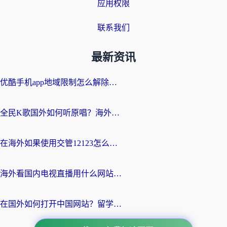
应用权限
联系我们
最新资讯
优酷手机app地域限制怎么解除？海外党亲测有效的追剧方案
全民K歌国外如何听原唱？海外党亲测有效的回国加速器选择指南
在海外如果使用交管12123怎么处理？留学生亲测有效的回国加速方案
海外看国内电视直播用什么网站比较好？一篇解决你所有追剧难题的实用指南
在国外如何打开中国网站？留学生与海外华人的无缝访问指南