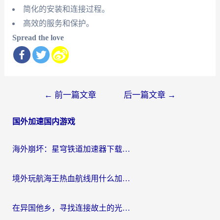
简化的安装和连接过程。
高效的服务和保护。
Spread the love
文
←
前一篇文章
后一篇文章
→
章
国外加速国内游戏
导
航
海外崩坏：星穹铁道加速器下载安装：一份给游子的终极网络指南
境外玩航海王热血航线用什么加速器？2026海外玩家实测最优方案（附欧洲问道堡垒前线加速技巧）
在异国他乡，寻找连接故土的光明大陆免费加速器