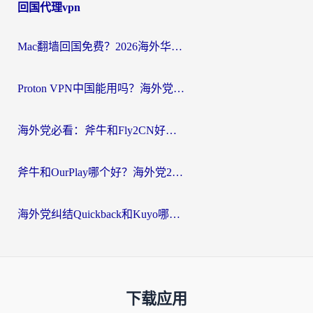
回国代理vpn
Mac翻墙回国免费？2026海外华人亲测：从CCTV5直播到国内APP，这样选加速器才靠谱
Proton VPN中国能用吗？海外党选回国加速器的避坑指南（附番茄加速器实测）
海外党必看：斧牛和Fly2CN好用吗？3招教你选对回国加速器（附免费试用攻略）
斧牛和OurPlay哪个好？海外党2026亲测：选对加速器，国内资源秒加载
海外党纠结Quickback和Kuyo哪个好？选对回国加速器才能无缝刷国内资源
下载应用