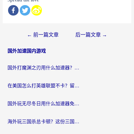
文
←
前一篇文章
后一篇文章
→
章
国外加速国内游戏
导
航
国外打魔渊之刃用什么加速器？2026海外玩家国服游戏加速全攻略（附闪耀暖暖&复苏的魔女避坑指南）
在美国怎么打英雄联盟不卡？留学生亲测的国服游戏加速全攻略
国外玩无尽冬日用什么加速器免费？海外党国服游戏加速避坑指南
海外玩三国杀总卡顿？这份三国杀游戏加速器指南帮你告别延迟烦恼