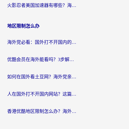
火影忍者美国加速器有哪些？海外党亲测的国服游戏加速全攻略（含菲律宾玩三国之刃守望黎明技巧）
地区限制怎么办
海外党必看：国外打不开国内的app怎么办？3步解决你的乡愁
优酷会员在海外能看吗？3步解决海外追剧难题，附实测好用加速器推荐
如何在国外看土豆网？海外党亲测有效的追剧加速器选择指南
人在国外打不开国内网站？这篇攻略帮你无缝解锁国内资源（附交管12123使用技巧）
香港优酷地区限制怎么办？海外党亲测有效的追剧解决方案