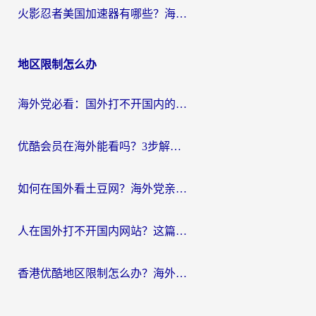
火影忍者美国加速器有哪些？海外党亲测的国服游戏加速全攻略（含菲律宾玩三国之刃守望黎明技巧）
地区限制怎么办
海外党必看：国外打不开国内的app怎么办？3步解决你的乡愁
优酷会员在海外能看吗？3步解决海外追剧难题，附实测好用加速器推荐
如何在国外看土豆网？海外党亲测有效的追剧加速器选择指南
人在国外打不开国内网站？这篇攻略帮你无缝解锁国内资源（附交管12123使用技巧）
香港优酷地区限制怎么办？海外党亲测有效的追剧解决方案