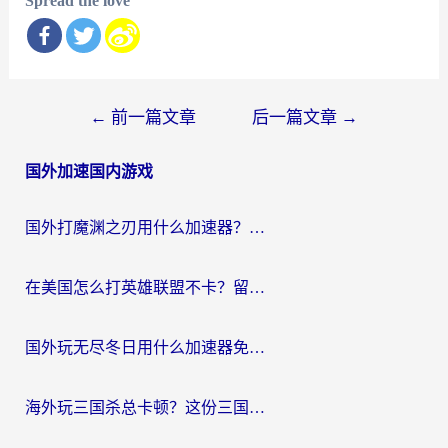
Spread the love
文
←
前一篇文章
后一篇文章
→
章
国外加速国内游戏
导
航
国外打魔渊之刃用什么加速器？2026海外玩家国服游戏加速全攻略（附闪耀暖暖&复苏的魔女避坑指南）
在美国怎么打英雄联盟不卡？留学生亲测的国服游戏加速全攻略
国外玩无尽冬日用什么加速器免费？海外党国服游戏加速避坑指南
海外玩三国杀总卡顿？这份三国杀游戏加速器指南帮你告别延迟烦恼