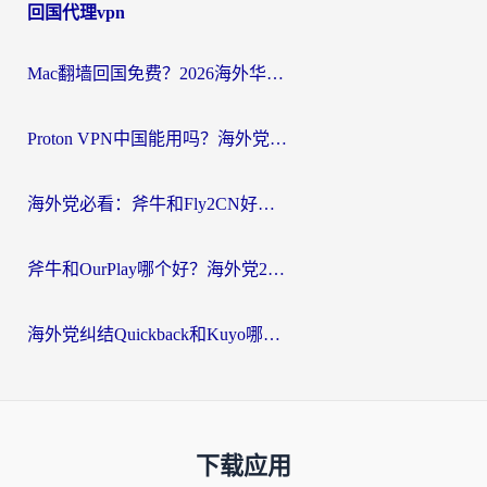
回国代理vpn
Mac翻墙回国免费？2026海外华人亲测：从CCTV5直播到国内APP，这样选加速器才靠谱
Proton VPN中国能用吗？海外党选回国加速器的避坑指南（附番茄加速器实测）
海外党必看：斧牛和Fly2CN好用吗？3招教你选对回国加速器（附免费试用攻略）
斧牛和OurPlay哪个好？海外党2026亲测：选对加速器，国内资源秒加载
海外党纠结Quickback和Kuyo哪个好？选对回国加速器才能无缝刷国内资源
下载应用