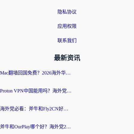
隐私协议
应用权限
联系我们
最新资讯
Mac翻墙回国免费？2026海外华人亲测：从CCTV5直播到国内APP，这样选加速器才靠谱
Proton VPN中国能用吗？海外党选回国加速器的避坑指南（附番茄加速器实测）
海外党必看：斧牛和Fly2CN好用吗？3招教你选对回国加速器（附免费试用攻略）
斧牛和OurPlay哪个好？海外党2026亲测：选对加速器，国内资源秒加载