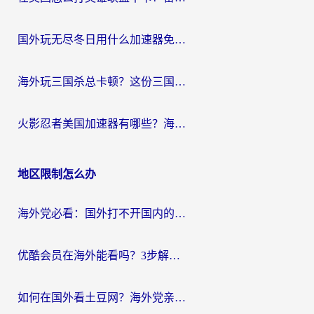
国外玩无尽冬日用什么加速器免费？海外党国服游戏加速避坑指南
海外玩三国杀总卡顿？这份三国杀游戏加速器指南帮你告别延迟烦恼
火影忍者美国加速器有哪些？海外党亲测的国服游戏加速全攻略（含菲律宾玩三国之刃守望黎明技巧）
地区限制怎么办
海外党必看：国外打不开国内的app怎么办？3步解决你的乡愁
优酷会员在海外能看吗？3步解决海外追剧难题，附实测好用加速器推荐
如何在国外看土豆网？海外党亲测有效的追剧加速器选择指南