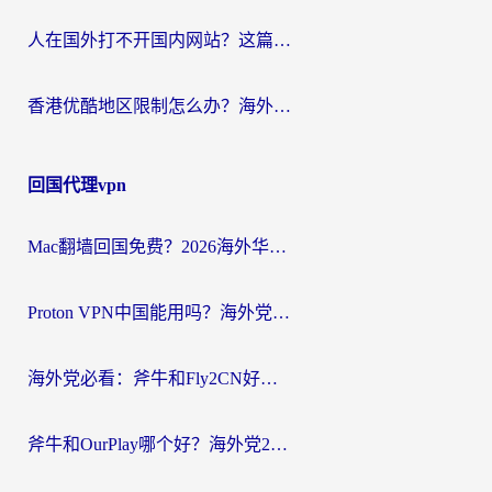
人在国外打不开国内网站？这篇攻略帮你无缝解锁国内资源（附交管12123使用技巧）
香港优酷地区限制怎么办？海外党亲测有效的追剧解决方案
回国代理vpn
Mac翻墙回国免费？2026海外华人亲测：从CCTV5直播到国内APP，这样选加速器才靠谱
Proton VPN中国能用吗？海外党选回国加速器的避坑指南（附番茄加速器实测）
海外党必看：斧牛和Fly2CN好用吗？3招教你选对回国加速器（附免费试用攻略）
斧牛和OurPlay哪个好？海外党2026亲测：选对加速器，国内资源秒加载