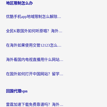
地区限制怎么办
优酷手机app地域限制怎么解除？海外党亲测有效的追剧方案
全民K歌国外如何听原唱？海外党亲测有效的回国加速器选择指南
在海外如果使用交管12123怎么处理？留学生亲测有效的回国加速方案
海外看国内电视直播用什么网站比较好？一篇解决你所有追剧难题的实用指南
在国外如何打开中国网站？留学生与海外华人的无缝访问指南
回国代理vpn
雷霆加速下载免费靠谱吗？海外党选回国加速器的避坑指南（附热门工具对比）