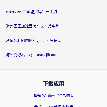
NordVPN 回国能用吗？一个海外用户必须面对的真实困境
海外回国加速器怎么选？斧牛和海龟哪个好？一篇帮你避开坑的实用指南
从匈牙利回国内的vpn，不只是为了刷剧那么简单
海外党必看：Quickback和OurPlay好用吗？3分钟选对回国加速器，无缝刷剧玩游戏
下载应用
番茄 Windows PC电脑版