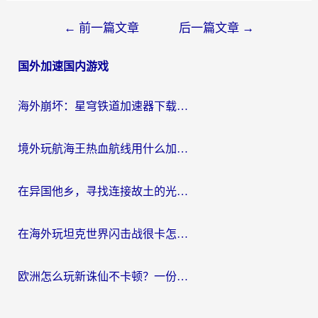
文
←
前一篇文章
后一篇文章
→
章
国外加速国内游戏
导
航
海外崩坏：星穹铁道加速器下载安装：一份给游子的终极网络指南
境外玩航海王热血航线用什么加速器？2026海外玩家实测最优方案（附欧洲问道堡垒前线加速技巧）
在异国他乡，寻找连接故土的光明大陆免费加速器
在海外玩坦克世界闪击战很卡怎么办？老玩家亲测有效的加速器选择指南
欧洲怎么玩新诛仙不卡顿？一份给海外游子的国服游戏畅玩指南