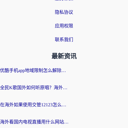
隐私协议
应用权限
联系我们
最新资讯
优酷手机app地域限制怎么解除？海外党亲测有效的追剧方案
全民K歌国外如何听原唱？海外党亲测有效的回国加速器选择指南
在海外如果使用交管12123怎么处理？留学生亲测有效的回国加速方案
海外看国内电视直播用什么网站比较好？一篇解决你所有追剧难题的实用指南