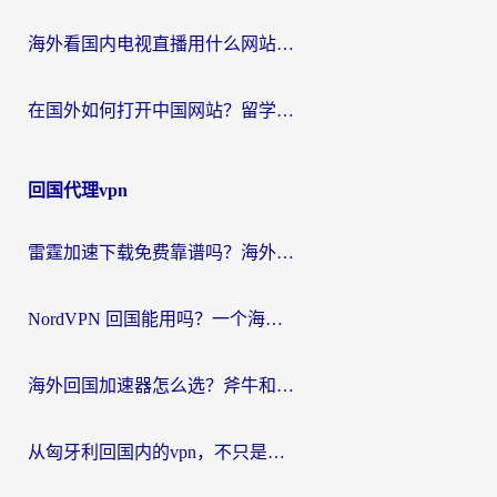
海外看国内电视直播用什么网站比较好？一篇解决你所有追剧难题的实用指南
在国外如何打开中国网站？留学生与海外华人的无缝访问指南
回国代理vpn
雷霆加速下载免费靠谱吗？海外党选回国加速器的避坑指南（附热门工具对比）
NordVPN 回国能用吗？一个海外用户必须面对的真实困境
海外回国加速器怎么选？斧牛和海龟哪个好？一篇帮你避开坑的实用指南
从匈牙利回国内的vpn，不只是为了刷剧那么简单