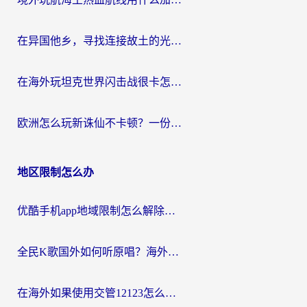
在异国他乡，寻找连接故土的光明大陆免费加速器
在海外玩坦克世界闪击战很卡怎么办？老玩家亲测有效的加速器选择指南
欧洲怎么玩新诛仙不卡顿？一份给海外游子的国服游戏畅玩指南
地区限制怎么办
优酷手机app地域限制怎么解除？海外党亲测有效的追剧方案
全民K歌国外如何听原唱？海外党亲测有效的回国加速器选择指南
在海外如果使用交管12123怎么处理？留学生亲测有效的回国加速方案