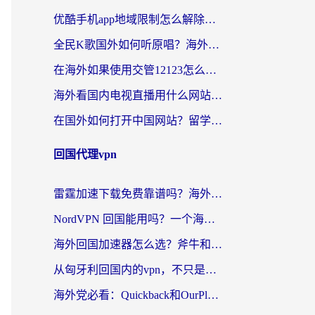
优酷手机app地域限制怎么解除？海外党亲测有效的追剧方案
全民K歌国外如何听原唱？海外党亲测有效的回国加速器选择指南
在海外如果使用交管12123怎么处理？留学生亲测有效的回国加速方案
海外看国内电视直播用什么网站比较好？一篇解决你所有追剧难题的实用指南
在国外如何打开中国网站？留学生与海外华人的无缝访问指南
回国代理vpn
雷霆加速下载免费靠谱吗？海外党选回国加速器的避坑指南（附热门工具对比）
NordVPN 回国能用吗？一个海外用户必须面对的真实困境
海外回国加速器怎么选？斧牛和海龟哪个好？一篇帮你避开坑的实用指南
从匈牙利回国内的vpn，不只是为了刷剧那么简单
海外党必看：Quickback和OurPlay好用吗？3分钟选对回国加速器，无缝刷剧玩游戏