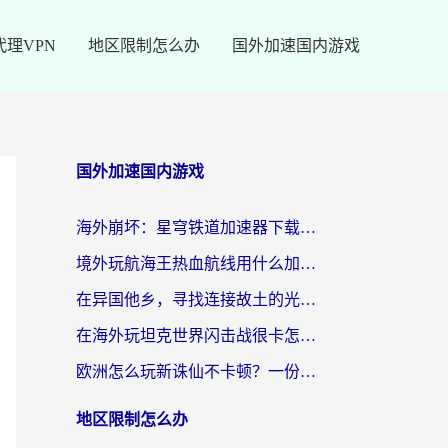
代理VPN
地区限制怎么办
国外加速国内游戏
国外加速国内游戏
海外崩坏：星穹铁道加速器下载安装：一份给游子的终极网络指南
境外玩航海王热血航线用什么加速器？2026海外玩家实测最优方案（附欧洲问道堡垒前线加速技巧）
在异国他乡，寻找连接故土的光明大陆免费加速器
在海外玩坦克世界闪击战很卡怎么办？老玩家亲测有效的加速器选择指南
欧洲怎么玩新诛仙不卡顿？一份给海外游子的国服游戏畅玩指南
地区限制怎么办