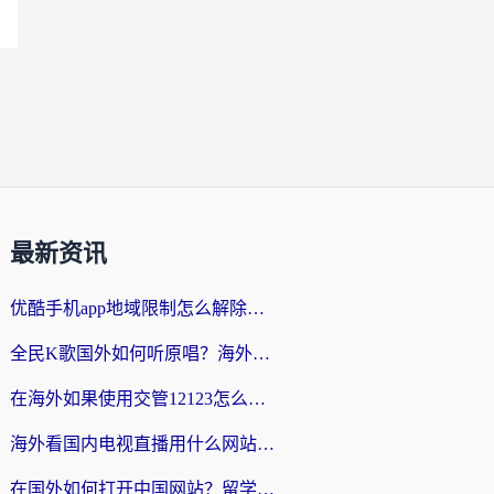
最新资讯
优酷手机app地域限制怎么解除？海外党亲测有效的追剧方案
全民K歌国外如何听原唱？海外党亲测有效的回国加速器选择指南
在海外如果使用交管12123怎么处理？留学生亲测有效的回国加速方案
海外看国内电视直播用什么网站比较好？一篇解决你所有追剧难题的实用指南
在国外如何打开中国网站？留学生与海外华人的无缝访问指南