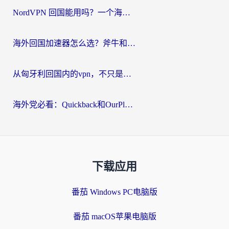
NordVPN 回国能用吗？一个海外用户必须面对的真实困境
海外回国加速器怎么选？斧牛和海龟哪个好？一篇帮你避开坑的实用指南
从匈牙利回国内的vpn，不只是为了刷剧那么简单
海外党必看：Quickback和OurPlay好用吗？3分钟选对回国加速器，无缝刷剧玩游戏
下载应用
番茄 Windows PC电脑版
番茄 macOS苹果电脑版