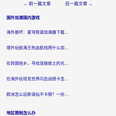
文
←
前一篇文章
后一篇文章
→
章
国外加速国内游戏
导
航
海外崩坏：星穹铁道加速器下载安装：一份给游子的终极网络指南
境外玩航海王热血航线用什么加速器？2026海外玩家实测最优方案（附欧洲问道堡垒前线加速技巧）
在异国他乡，寻找连接故土的光明大陆免费加速器
在海外玩坦克世界闪击战很卡怎么办？老玩家亲测有效的加速器选择指南
欧洲怎么玩新诛仙不卡顿？一份给海外游子的国服游戏畅玩指南
地区限制怎么办