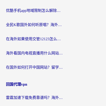
优酷手机app地域限制怎么解除？海外党亲测有效的追剧方案
全民K歌国外如何听原唱？海外党亲测有效的回国加速器选择指南
在海外如果使用交管12123怎么处理？留学生亲测有效的回国加速方案
海外看国内电视直播用什么网站比较好？一篇解决你所有追剧难题的实用指南
在国外如何打开中国网站？留学生与海外华人的无缝访问指南
回国代理vpn
雷霆加速下载免费靠谱吗？海外党选回国加速器的避坑指南（附热门工具对比）