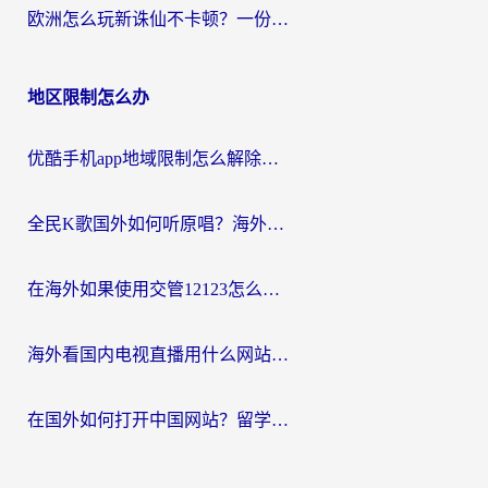
欧洲怎么玩新诛仙不卡顿？一份给海外游子的国服游戏畅玩指南
地区限制怎么办
优酷手机app地域限制怎么解除？海外党亲测有效的追剧方案
全民K歌国外如何听原唱？海外党亲测有效的回国加速器选择指南
在海外如果使用交管12123怎么处理？留学生亲测有效的回国加速方案
海外看国内电视直播用什么网站比较好？一篇解决你所有追剧难题的实用指南
在国外如何打开中国网站？留学生与海外华人的无缝访问指南