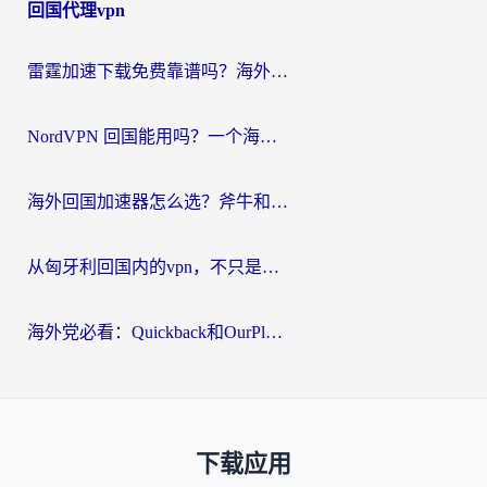
回国代理vpn
雷霆加速下载免费靠谱吗？海外党选回国加速器的避坑指南（附热门工具对比）
NordVPN 回国能用吗？一个海外用户必须面对的真实困境
海外回国加速器怎么选？斧牛和海龟哪个好？一篇帮你避开坑的实用指南
从匈牙利回国内的vpn，不只是为了刷剧那么简单
海外党必看：Quickback和OurPlay好用吗？3分钟选对回国加速器，无缝刷剧玩游戏
下载应用