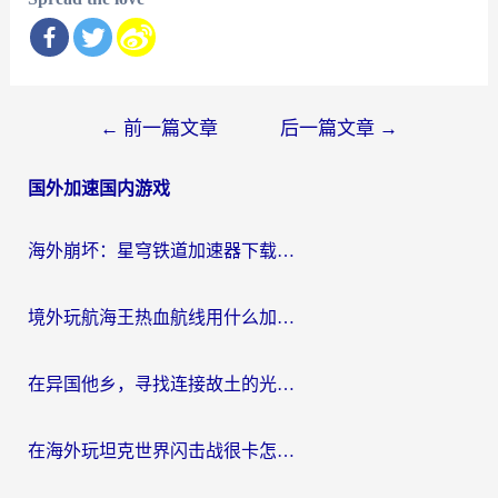
文
←
前一篇文章
后一篇文章
→
章
国外加速国内游戏
导
航
海外崩坏：星穹铁道加速器下载安装：一份给游子的终极网络指南
境外玩航海王热血航线用什么加速器？2026海外玩家实测最优方案（附欧洲问道堡垒前线加速技巧）
在异国他乡，寻找连接故土的光明大陆免费加速器
在海外玩坦克世界闪击战很卡怎么办？老玩家亲测有效的加速器选择指南