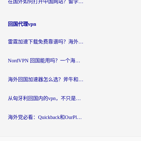
在国外如何打开中国网站？留学生与海外华人的无缝访问指南
回国代理vpn
雷霆加速下载免费靠谱吗？海外党选回国加速器的避坑指南（附热门工具对比）
NordVPN 回国能用吗？一个海外用户必须面对的真实困境
海外回国加速器怎么选？斧牛和海龟哪个好？一篇帮你避开坑的实用指南
从匈牙利回国内的vpn，不只是为了刷剧那么简单
海外党必看：Quickback和OurPlay好用吗？3分钟选对回国加速器，无缝刷剧玩游戏