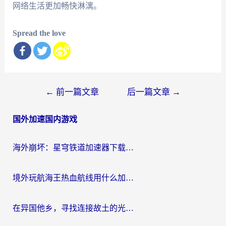
网络生活更加畅快淋漓。
Spread the love
文
←
前一篇文章
后一篇文章
→
章
国外加速国内游戏
导
航
海外崩坏：星穹铁道加速器下载安装：一份给游子的终极网络指南
境外玩航海王热血航线用什么加速器？2026海外玩家实测最优方案（附欧洲问道堡垒前线加速技巧）
在异国他乡，寻找连接故土的光明大陆免费加速器