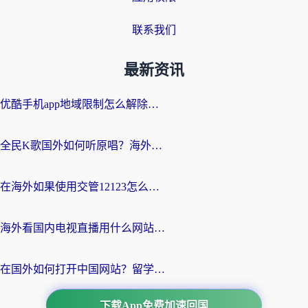
联系我们
最新资讯
优酷手机app地域限制怎么解除？海外党亲测有效的追剧方案
全民K歌国外如何听原唱？海外党亲测有效的回国加速器选择指南
在海外如果使用交管12123怎么处理？留学生亲测有效的回国加速方案
海外看国内电视直播用什么网站比较好？一篇解决你所有追剧难题的实用指南
在国外如何打开中国网站？留学生与海外华人的无缝访问指南
下载App免费加速回国