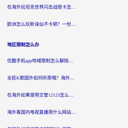
在海外玩坦克世界闪击战很卡怎么办？老玩家亲测有效的加速器选择指南
欧洲怎么玩新诛仙不卡顿？一份给海外游子的国服游戏畅玩指南
地区限制怎么办
优酷手机app地域限制怎么解除？海外党亲测有效的追剧方案
全民K歌国外如何听原唱？海外党亲测有效的回国加速器选择指南
在海外如果使用交管12123怎么处理？留学生亲测有效的回国加速方案
海外看国内电视直播用什么网站比较好？一篇解决你所有追剧难题的实用指南