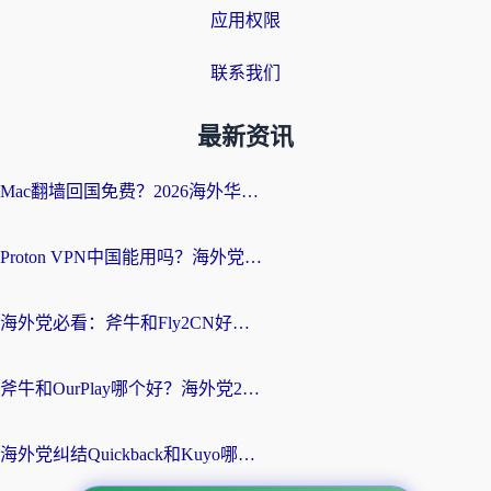
应用权限
联系我们
最新资讯
Mac翻墙回国免费？2026海外华人亲测：从CCTV5直播到国内APP，这样选加速器才靠谱
Proton VPN中国能用吗？海外党选回国加速器的避坑指南（附番茄加速器实测）
海外党必看：斧牛和Fly2CN好用吗？3招教你选对回国加速器（附免费试用攻略）
斧牛和OurPlay哪个好？海外党2026亲测：选对加速器，国内资源秒加载
海外党纠结Quickback和Kuyo哪个好？选对回国加速器才能无缝刷国内资源