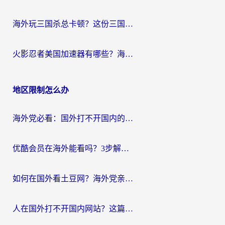
海外玩三国杀总卡顿？这份三国杀游戏加速器指南帮你告别延迟烦恼
火影忍者美国加速器有哪些？海外党亲测的国服游戏加速全攻略（含菲律宾玩三国之刃守望黎明技巧）
地区限制怎么办
海外党必看：国外打不开国内的app怎么办？3步解决你的乡愁
优酷会员在海外能看吗？3步解决海外追剧难题，附实测好用加速器推荐
如何在国外看土豆网？海外党亲测有效的追剧加速器选择指南
人在国外打不开国内网站？这篇攻略帮你无缝解锁国内资源（附交管12123使用技巧）