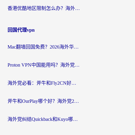
香港优酷地区限制怎么办？海外党亲测有效的追剧解决方案
回国代理vpn
Mac翻墙回国免费？2026海外华人亲测：从CCTV5直播到国内APP，这样选加速器才靠谱
Proton VPN中国能用吗？海外党选回国加速器的避坑指南（附番茄加速器实测）
海外党必看：斧牛和Fly2CN好用吗？3招教你选对回国加速器（附免费试用攻略）
斧牛和OurPlay哪个好？海外党2026亲测：选对加速器，国内资源秒加载
海外党纠结Quickback和Kuyo哪个好？选对回国加速器才能无缝刷国内资源