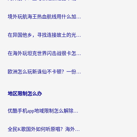
境外玩航海王热血航线用什么加速器？2026海外玩家实测最优方案（附欧洲问道堡垒前线加速技巧）
在异国他乡，寻找连接故土的光明大陆免费加速器
在海外玩坦克世界闪击战很卡怎么办？老玩家亲测有效的加速器选择指南
欧洲怎么玩新诛仙不卡顿？一份给海外游子的国服游戏畅玩指南
地区限制怎么办
优酷手机app地域限制怎么解除？海外党亲测有效的追剧方案
全民K歌国外如何听原唱？海外党亲测有效的回国加速器选择指南