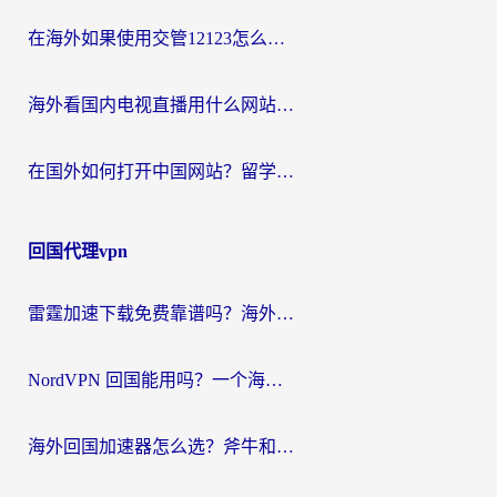
在海外如果使用交管12123怎么处理？留学生亲测有效的回国加速方案
海外看国内电视直播用什么网站比较好？一篇解决你所有追剧难题的实用指南
在国外如何打开中国网站？留学生与海外华人的无缝访问指南
回国代理vpn
雷霆加速下载免费靠谱吗？海外党选回国加速器的避坑指南（附热门工具对比）
NordVPN 回国能用吗？一个海外用户必须面对的真实困境
海外回国加速器怎么选？斧牛和海龟哪个好？一篇帮你避开坑的实用指南