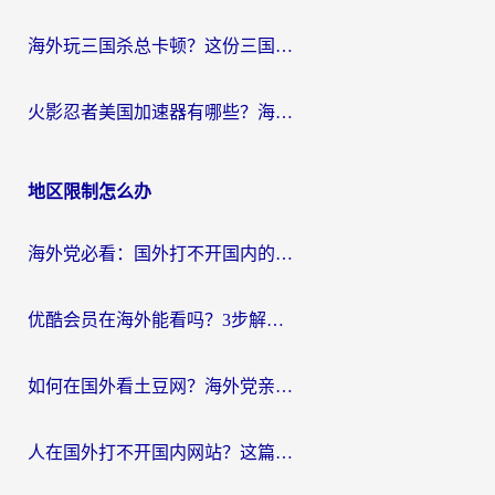
海外玩三国杀总卡顿？这份三国杀游戏加速器指南帮你告别延迟烦恼
火影忍者美国加速器有哪些？海外党亲测的国服游戏加速全攻略（含菲律宾玩三国之刃守望黎明技巧）
地区限制怎么办
海外党必看：国外打不开国内的app怎么办？3步解决你的乡愁
优酷会员在海外能看吗？3步解决海外追剧难题，附实测好用加速器推荐
如何在国外看土豆网？海外党亲测有效的追剧加速器选择指南
人在国外打不开国内网站？这篇攻略帮你无缝解锁国内资源（附交管12123使用技巧）