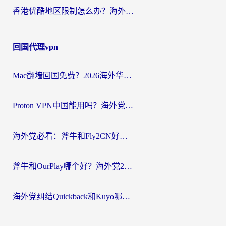
香港优酷地区限制怎么办？海外党亲测有效的追剧解决方案
回国代理vpn
Mac翻墙回国免费？2026海外华人亲测：从CCTV5直播到国内APP，这样选加速器才靠谱
Proton VPN中国能用吗？海外党选回国加速器的避坑指南（附番茄加速器实测）
海外党必看：斧牛和Fly2CN好用吗？3招教你选对回国加速器（附免费试用攻略）
斧牛和OurPlay哪个好？海外党2026亲测：选对加速器，国内资源秒加载
海外党纠结Quickback和Kuyo哪个好？选对回国加速器才能无缝刷国内资源