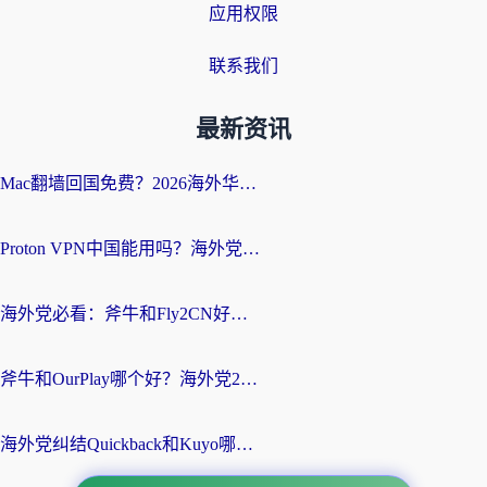
应用权限
联系我们
最新资讯
Mac翻墙回国免费？2026海外华人亲测：从CCTV5直播到国内APP，这样选加速器才靠谱
Proton VPN中国能用吗？海外党选回国加速器的避坑指南（附番茄加速器实测）
海外党必看：斧牛和Fly2CN好用吗？3招教你选对回国加速器（附免费试用攻略）
斧牛和OurPlay哪个好？海外党2026亲测：选对加速器，国内资源秒加载
海外党纠结Quickback和Kuyo哪个好？选对回国加速器才能无缝刷国内资源