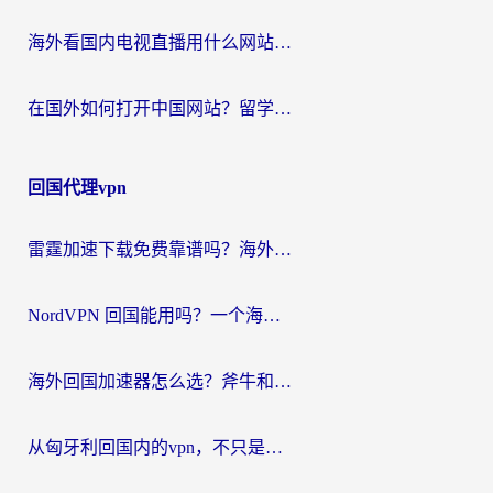
海外看国内电视直播用什么网站比较好？一篇解决你所有追剧难题的实用指南
在国外如何打开中国网站？留学生与海外华人的无缝访问指南
回国代理vpn
雷霆加速下载免费靠谱吗？海外党选回国加速器的避坑指南（附热门工具对比）
NordVPN 回国能用吗？一个海外用户必须面对的真实困境
海外回国加速器怎么选？斧牛和海龟哪个好？一篇帮你避开坑的实用指南
从匈牙利回国内的vpn，不只是为了刷剧那么简单