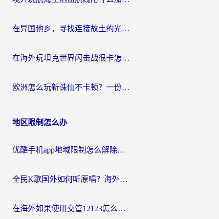
在异国他乡，寻找连接故土的光明大陆免费加速器
在海外玩坦克世界闪击战很卡怎么办？老玩家亲测有效的加速器选择指南
欧洲怎么玩新诛仙不卡顿？一份给海外游子的国服游戏畅玩指南
地区限制怎么办
优酷手机app地域限制怎么解除？海外党亲测有效的追剧方案
全民K歌国外如何听原唱？海外党亲测有效的回国加速器选择指南
在海外如果使用交管12123怎么处理？留学生亲测有效的回国加速方案