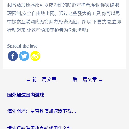
和番茄加速器都可以成为你的隐形守护者,帮助你突破地
理限制,安全自由地上网。通过这些强大的工具,你可以尽
情探索互联网的无穷魅力,畅游无阻。所以,不要犹豫,立即
行动起来,让这些隐形守护者为你服务吧!
Spread the love
文
←
前一篇文章
后一篇文章
→
章
国外加速国内游戏
导
航
海外崩坏：星穹铁道加速器下载安装：一份给游子的终极网络指南
境外玩航海王热血航线用什么加速器？2026海外玩家实测最优方案（附欧洲问道堡垒前线加速技巧）