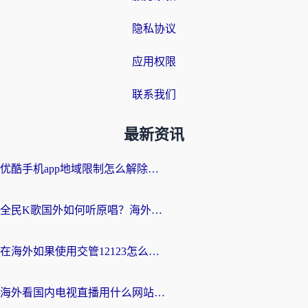
隐私协议
应用权限
联系我们
最新资讯
优酷手机app地域限制怎么解除？海外党亲测有效的追剧方案
全民K歌国外如何听原唱？海外党亲测有效的回国加速器选择指南
在海外如果使用交管12123怎么处理？留学生亲测有效的回国加速方案
海外看国内电视直播用什么网站比较好？一篇解决你所有追剧难题的实用指南