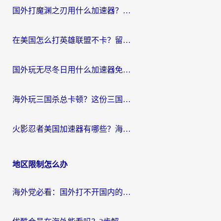
国外打魔渊之刃用什么加速器？2026海外玩家国服游戏加速全攻略（附闪耀暖暖&复苏的魔女避坑指南）
在美国怎么打英雄联盟不卡？留学生亲测的国服游戏加速全攻略
国外玩无尽冬日用什么加速器免费？海外党国服游戏加速避坑指南
海外玩三国杀总卡顿？这份三国杀游戏加速器指南帮你告别延迟烦恼
火影忍者美国加速器有哪些？海外党亲测的国服游戏加速全攻略（含菲律宾玩三国之刃守望黎明技巧）
地区限制怎么办
海外党必看：国外打不开国内的app怎么办？3步解决你的乡愁