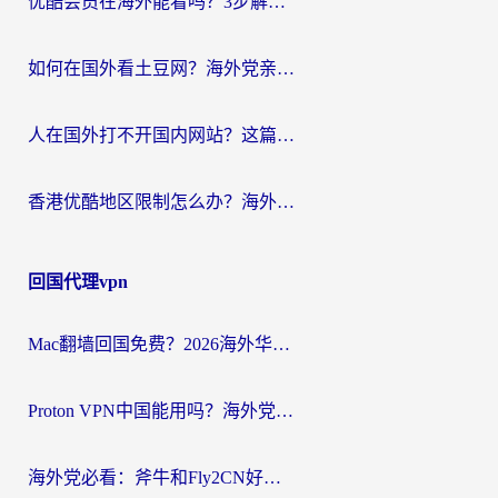
优酷会员在海外能看吗？3步解决海外追剧难题，附实测好用加速器推荐
如何在国外看土豆网？海外党亲测有效的追剧加速器选择指南
人在国外打不开国内网站？这篇攻略帮你无缝解锁国内资源（附交管12123使用技巧）
香港优酷地区限制怎么办？海外党亲测有效的追剧解决方案
回国代理vpn
Mac翻墙回国免费？2026海外华人亲测：从CCTV5直播到国内APP，这样选加速器才靠谱
Proton VPN中国能用吗？海外党选回国加速器的避坑指南（附番茄加速器实测）
海外党必看：斧牛和Fly2CN好用吗？3招教你选对回国加速器（附免费试用攻略）