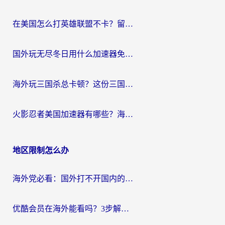
在美国怎么打英雄联盟不卡？留学生亲测的国服游戏加速全攻略
国外玩无尽冬日用什么加速器免费？海外党国服游戏加速避坑指南
海外玩三国杀总卡顿？这份三国杀游戏加速器指南帮你告别延迟烦恼
火影忍者美国加速器有哪些？海外党亲测的国服游戏加速全攻略（含菲律宾玩三国之刃守望黎明技巧）
地区限制怎么办
海外党必看：国外打不开国内的app怎么办？3步解决你的乡愁
优酷会员在海外能看吗？3步解决海外追剧难题，附实测好用加速器推荐