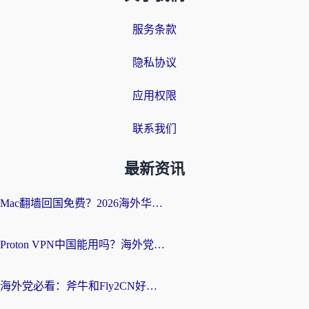
服务条款
隐私协议
应用权限
联系我们
最新资讯
Mac翻墙回国免费？2026海外华人亲测：从CCTV5直播到国内APP，这样选加速器才靠谱
Proton VPN中国能用吗？海外党选回国加速器的避坑指南（附番茄加速器实测）
海外党必看：斧牛和Fly2CN好用吗？3招教你选对回国加速器（附免费试用攻略）