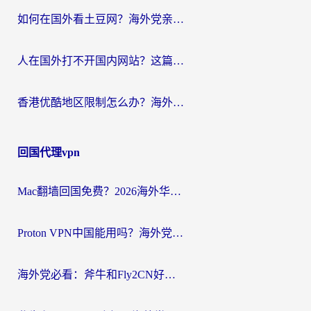
如何在国外看土豆网？海外党亲测有效的追剧加速器选择指南
人在国外打不开国内网站？这篇攻略帮你无缝解锁国内资源（附交管12123使用技巧）
香港优酷地区限制怎么办？海外党亲测有效的追剧解决方案
回国代理vpn
Mac翻墙回国免费？2026海外华人亲测：从CCTV5直播到国内APP，这样选加速器才靠谱
Proton VPN中国能用吗？海外党选回国加速器的避坑指南（附番茄加速器实测）
海外党必看：斧牛和Fly2CN好用吗？3招教你选对回国加速器（附免费试用攻略）