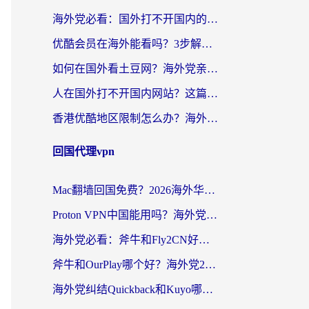
海外党必看：国外打不开国内的app怎么办？3步解决你的乡愁
优酷会员在海外能看吗？3步解决海外追剧难题，附实测好用加速器推荐
如何在国外看土豆网？海外党亲测有效的追剧加速器选择指南
人在国外打不开国内网站？这篇攻略帮你无缝解锁国内资源（附交管12123使用技巧）
香港优酷地区限制怎么办？海外党亲测有效的追剧解决方案
回国代理vpn
Mac翻墙回国免费？2026海外华人亲测：从CCTV5直播到国内APP，这样选加速器才靠谱
Proton VPN中国能用吗？海外党选回国加速器的避坑指南（附番茄加速器实测）
海外党必看：斧牛和Fly2CN好用吗？3招教你选对回国加速器（附免费试用攻略）
斧牛和OurPlay哪个好？海外党2026亲测：选对加速器，国内资源秒加载
海外党纠结Quickback和Kuyo哪个好？选对回国加速器才能无缝刷国内资源