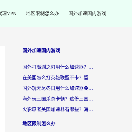
代理VPN
地区限制怎么办
国外加速国内游戏
国外加速国内游戏
国外打魔渊之刃用什么加速器？2026海外玩家国服游戏加速全攻略（附闪耀暖暖&复苏的魔女避坑指南）
在美国怎么打英雄联盟不卡？留学生亲测的国服游戏加速全攻略
国外玩无尽冬日用什么加速器免费？海外党国服游戏加速避坑指南
海外玩三国杀总卡顿？这份三国杀游戏加速器指南帮你告别延迟烦恼
火影忍者美国加速器有哪些？海外党亲测的国服游戏加速全攻略（含菲律宾玩三国之刃守望黎明技巧）
地区限制怎么办