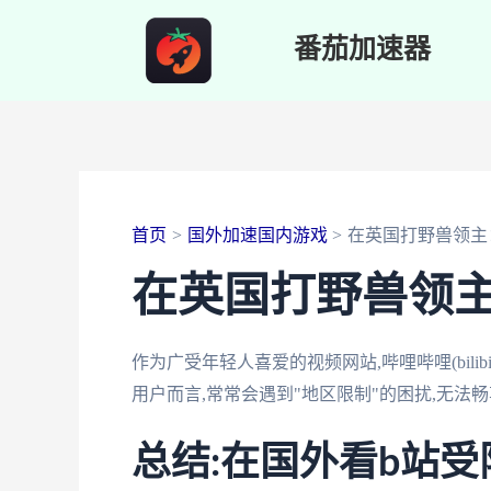
跳
番茄加速器
至
内
容
首页
国外加速国内游戏
在英国打野兽领主
在英国打野兽领
作为广受年轻人喜爱的视频网站,哔哩哔哩(bili
用户而言,常常会遇到"地区限制"的困扰,无
总结:在国外看b站