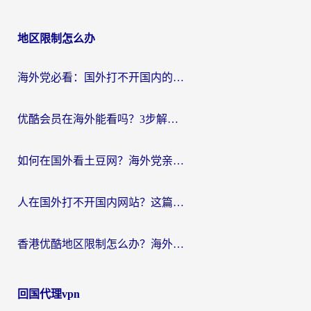
地区限制怎么办
海外党必看：国外打不开国内的app怎么办？3步解决你的乡愁
优酷会员在海外能看吗？3步解决海外追剧难题，附实测好用加速器推荐
如何在国外看土豆网？海外党亲测有效的追剧加速器选择指南
人在国外打不开国内网站？这篇攻略帮你无缝解锁国内资源（附交管12123使用技巧）
香港优酷地区限制怎么办？海外党亲测有效的追剧解决方案
回国代理vpn