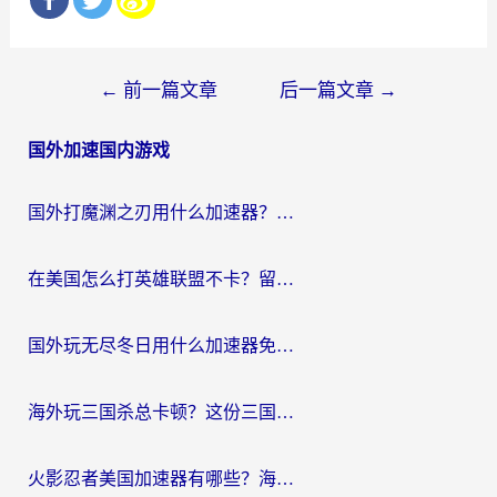
文
←
前一篇文章
后一篇文章
→
章
国外加速国内游戏
导
航
国外打魔渊之刃用什么加速器？2026海外玩家国服游戏加速全攻略（附闪耀暖暖&复苏的魔女避坑指南）
在美国怎么打英雄联盟不卡？留学生亲测的国服游戏加速全攻略
国外玩无尽冬日用什么加速器免费？海外党国服游戏加速避坑指南
海外玩三国杀总卡顿？这份三国杀游戏加速器指南帮你告别延迟烦恼
火影忍者美国加速器有哪些？海外党亲测的国服游戏加速全攻略（含菲律宾玩三国之刃守望黎明技巧）