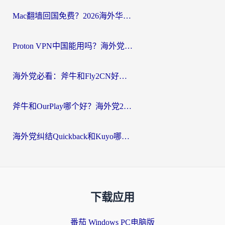
Mac翻墙回国免费？2026海外华人亲测：从CCTV5直播到国内APP，这样选加速器才靠谱
Proton VPN中国能用吗？海外党选回国加速器的避坑指南（附番茄加速器实测）
海外党必看：斧牛和Fly2CN好用吗？3招教你选对回国加速器（附免费试用攻略）
斧牛和OurPlay哪个好？海外党2026亲测：选对加速器，国内资源秒加载
海外党纠结Quickback和Kuyo哪个好？选对回国加速器才能无缝刷国内资源
下载应用
番茄 Windows PC电脑版