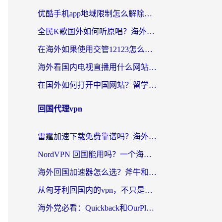
优酷手机app地域限制怎么解除？海外党亲测有效的追剧方案
全民K歌国外如何听原唱？海外党亲测有效的回国加速器选择指南
在海外如果使用交管12123怎么处理？留学生亲测有效的回国加速方案
海外看国内电视直播用什么网站比较好？一篇解决你所有追剧难题的实用指南
在国外如何打开中国网站？留学生与海外华人的无缝访问指南
回国代理vpn
雷霆加速下载免费靠谱吗？海外党选回国加速器的避坑指南（附热门工具对比）
NordVPN 回国能用吗？一个海外用户必须面对的真实困境
海外回国加速器怎么选？斧牛和海龟哪个好？一篇帮你避开坑的实用指南
从匈牙利回国内的vpn，不只是为了刷剧那么简单
海外党必看：Quickback和OurPlay好用吗？3分钟选对回国加速器，无缝刷剧玩游戏