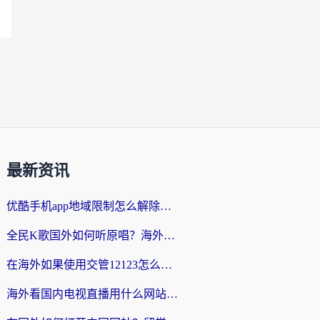
最新资讯
优酷手机app地域限制怎么解除？海外党亲测有效的追剧方案
全民K歌国外如何听原唱？海外党亲测有效的回国加速器选择指南
在海外如果使用交管12123怎么处理？留学生亲测有效的回国加速方案
海外看国内电视直播用什么网站比较好？一篇解决你所有追剧难题的实用指南