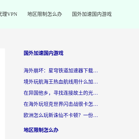
代理VPN
地区限制怎么办
国外加速国内游戏
国外加速国内游戏
海外崩坏：星穹铁道加速器下载安装：一份给游子的终极网络指南
境外玩航海王热血航线用什么加速器？2026海外玩家实测最优方案（附欧洲问道堡垒前线加速技巧）
在异国他乡，寻找连接故土的光明大陆免费加速器
在海外玩坦克世界闪击战很卡怎么办？老玩家亲测有效的加速器选择指南
欧洲怎么玩新诛仙不卡顿？一份给海外游子的国服游戏畅玩指南
地区限制怎么办