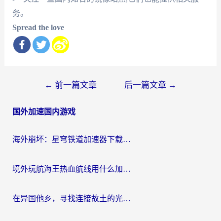
务。
Spread the love
文
←
前一篇文章
后一篇文章
→
章
国外加速国内游戏
导
航
海外崩坏：星穹铁道加速器下载安装：一份给游子的终极网络指南
境外玩航海王热血航线用什么加速器？2026海外玩家实测最优方案（附欧洲问道堡垒前线加速技巧）
在异国他乡，寻找连接故土的光明大陆免费加速器