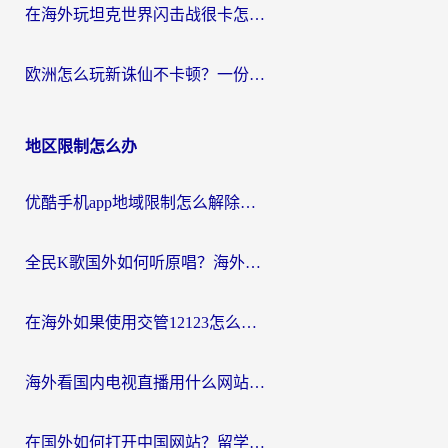
在海外玩坦克世界闪击战很卡怎么办？老玩家亲测有效的加速器选择指南
欧洲怎么玩新诛仙不卡顿？一份给海外游子的国服游戏畅玩指南
地区限制怎么办
优酷手机app地域限制怎么解除？海外党亲测有效的追剧方案
全民K歌国外如何听原唱？海外党亲测有效的回国加速器选择指南
在海外如果使用交管12123怎么处理？留学生亲测有效的回国加速方案
海外看国内电视直播用什么网站比较好？一篇解决你所有追剧难题的实用指南
在国外如何打开中国网站？留学生与海外华人的无缝访问指南