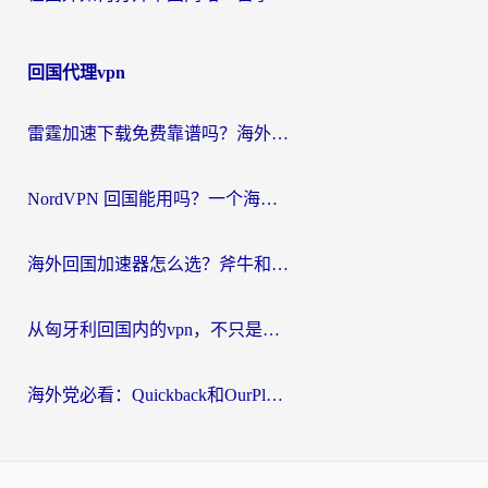
回国代理vpn
雷霆加速下载免费靠谱吗？海外党选回国加速器的避坑指南（附热门工具对比）
NordVPN 回国能用吗？一个海外用户必须面对的真实困境
海外回国加速器怎么选？斧牛和海龟哪个好？一篇帮你避开坑的实用指南
从匈牙利回国内的vpn，不只是为了刷剧那么简单
海外党必看：Quickback和OurPlay好用吗？3分钟选对回国加速器，无缝刷剧玩游戏