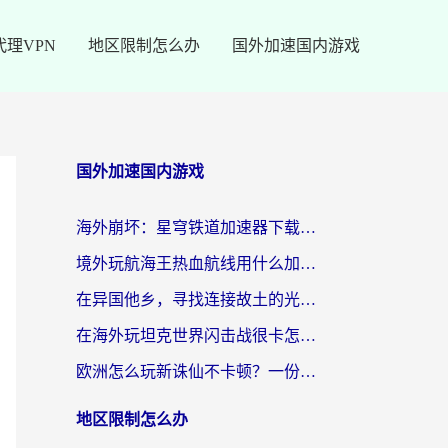
代理VPN
地区限制怎么办
国外加速国内游戏
国外加速国内游戏
海外崩坏：星穹铁道加速器下载安装：一份给游子的终极网络指南
境外玩航海王热血航线用什么加速器？2026海外玩家实测最优方案（附欧洲问道堡垒前线加速技巧）
在异国他乡，寻找连接故土的光明大陆免费加速器
在海外玩坦克世界闪击战很卡怎么办？老玩家亲测有效的加速器选择指南
欧洲怎么玩新诛仙不卡顿？一份给海外游子的国服游戏畅玩指南
地区限制怎么办