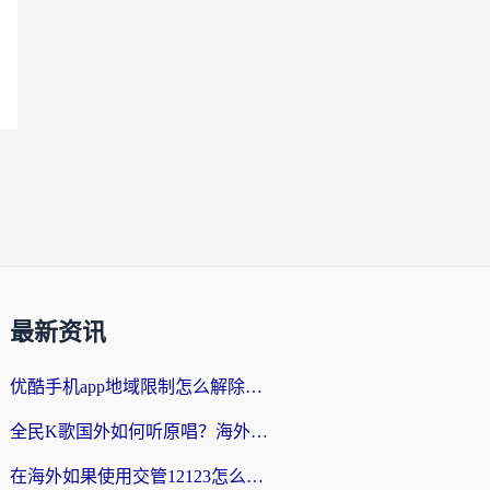
最新资讯
优酷手机app地域限制怎么解除？海外党亲测有效的追剧方案
全民K歌国外如何听原唱？海外党亲测有效的回国加速器选择指南
在海外如果使用交管12123怎么处理？留学生亲测有效的回国加速方案