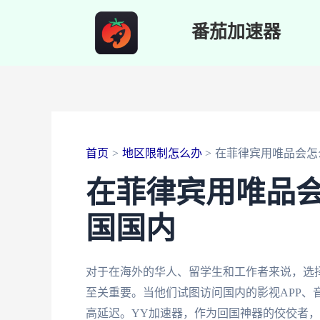
跳
番茄加速器
至
内
容
首页
地区限制怎么办
在菲律宾用唯品会怎
在菲律宾用唯品
国国内
对于在海外的华人、留学生和工作者来说，选
至关重要。当他们试图访问国内的影视APP、
高延迟。YY加速器，作为回国神器的佼佼者