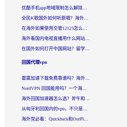
优酷手机app地域限制怎么解除？海外党亲测有效的追剧方案
全民K歌国外如何听原唱？海外党亲测有效的回国加速器选择指南
在海外如果使用交管12123怎么处理？留学生亲测有效的回国加速方案
海外看国内电视直播用什么网站比较好？一篇解决你所有追剧难题的实用指南
在国外如何打开中国网站？留学生与海外华人的无缝访问指南
回国代理vpn
雷霆加速下载免费靠谱吗？海外党选回国加速器的避坑指南（附热门工具对比）
NordVPN 回国能用吗？一个海外用户必须面对的真实困境
海外回国加速器怎么选？斧牛和海龟哪个好？一篇帮你避开坑的实用指南
从匈牙利回国内的vpn，不只是为了刷剧那么简单
海外党必看：Quickback和OurPlay好用吗？3分钟选对回国加速器，无缝刷剧玩游戏