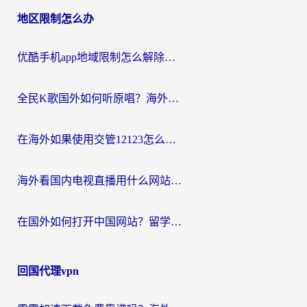
地区限制怎么办
优酷手机app地域限制怎么解除？海外党亲测有效的追剧方案
全民K歌国外如何听原唱？海外党亲测有效的回国加速器选择指南
在海外如果使用交管12123怎么处理？留学生亲测有效的回国加速方案
海外看国内电视直播用什么网站比较好？一篇解决你所有追剧难题的实用指南
在国外如何打开中国网站？留学生与海外华人的无缝访问指南
回国代理vpn