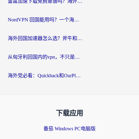
雷霆加速下载免费靠谱吗？海外党选回国加速器的避坑指南（附热门工具对比）
NordVPN 回国能用吗？一个海外用户必须面对的真实困境
海外回国加速器怎么选？斧牛和海龟哪个好？一篇帮你避开坑的实用指南
从匈牙利回国内的vpn，不只是为了刷剧那么简单
海外党必看：Quickback和OurPlay好用吗？3分钟选对回国加速器，无缝刷剧玩游戏
下载应用
番茄 Windows PC电脑版