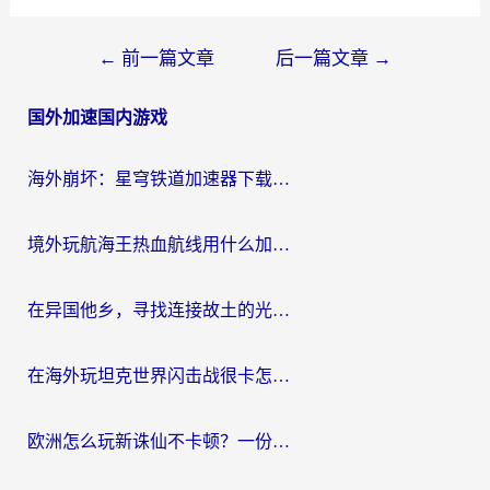
文
←
前一篇文章
后一篇文章
→
章
国外加速国内游戏
导
航
海外崩坏：星穹铁道加速器下载安装：一份给游子的终极网络指南
境外玩航海王热血航线用什么加速器？2026海外玩家实测最优方案（附欧洲问道堡垒前线加速技巧）
在异国他乡，寻找连接故土的光明大陆免费加速器
在海外玩坦克世界闪击战很卡怎么办？老玩家亲测有效的加速器选择指南
欧洲怎么玩新诛仙不卡顿？一份给海外游子的国服游戏畅玩指南