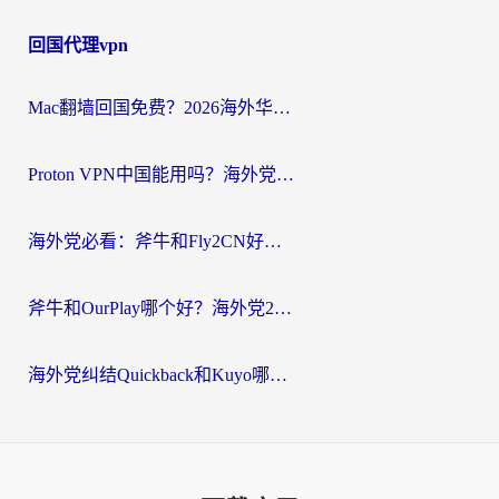
回国代理vpn
Mac翻墙回国免费？2026海外华人亲测：从CCTV5直播到国内APP，这样选加速器才靠谱
Proton VPN中国能用吗？海外党选回国加速器的避坑指南（附番茄加速器实测）
海外党必看：斧牛和Fly2CN好用吗？3招教你选对回国加速器（附免费试用攻略）
斧牛和OurPlay哪个好？海外党2026亲测：选对加速器，国内资源秒加载
海外党纠结Quickback和Kuyo哪个好？选对回国加速器才能无缝刷国内资源