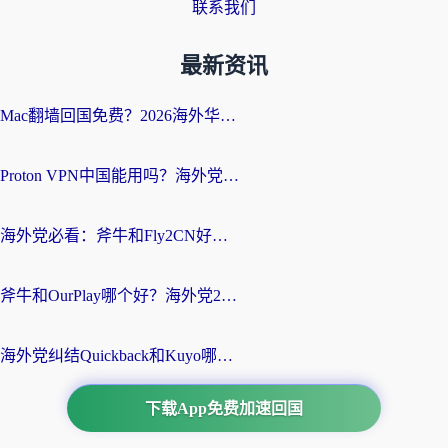
联系我们
最新资讯
Mac翻墙回国免费？2026海外华人亲测：从CCTV5直播到国内APP，这样选加速器才靠谱
Proton VPN中国能用吗？海外党选回国加速器的避坑指南（附番茄加速器实测）
海外党必看：斧牛和Fly2CN好用吗？3招教你选对回国加速器（附免费试用攻略）
斧牛和OurPlay哪个好？海外党2026亲测：选对加速器，国内资源秒加载
海外党纠结Quickback和Kuyo哪个好？选对回国加速器才能无缝刷国内资源
下载App免费加速回国