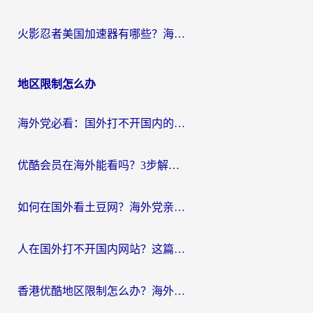
火影忍者美国加速器有哪些？海外党亲测的国服游戏加速全攻略（含菲律宾玩三国之刃守望黎明技巧）
地区限制怎么办
海外党必看：国外打不开国内的app怎么办？3步解决你的乡愁
优酷会员在海外能看吗？3步解决海外追剧难题，附实测好用加速器推荐
如何在国外看土豆网？海外党亲测有效的追剧加速器选择指南
人在国外打不开国内网站？这篇攻略帮你无缝解锁国内资源（附交管12123使用技巧）
香港优酷地区限制怎么办？海外党亲测有效的追剧解决方案