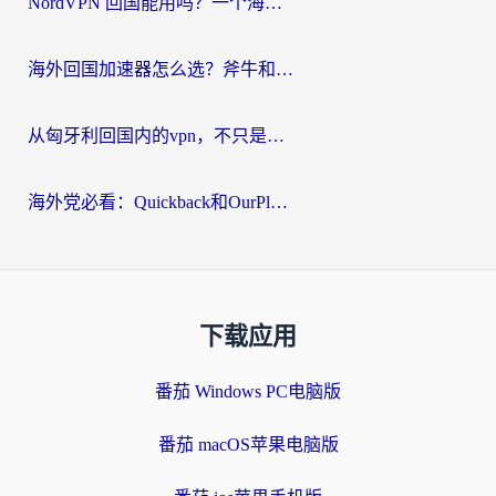
NordVPN 回国能用吗？一个海外用户必须面对的真实困境
海外回国加速器怎么选？斧牛和海龟哪个好？一篇帮你避开坑的实用指南
从匈牙利回国内的vpn，不只是为了刷剧那么简单
海外党必看：Quickback和OurPlay好用吗？3分钟选对回国加速器，无缝刷剧玩游戏
下载应用
番茄 Windows PC电脑版
番茄 macOS苹果电脑版