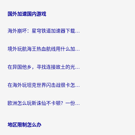
章
国外加速国内游戏
导
航
海外崩坏：星穹铁道加速器下载安装：一份给游子的终极网络指南
境外玩航海王热血航线用什么加速器？2026海外玩家实测最优方案（附欧洲问道堡垒前线加速技巧）
在异国他乡，寻找连接故土的光明大陆免费加速器
在海外玩坦克世界闪击战很卡怎么办？老玩家亲测有效的加速器选择指南
欧洲怎么玩新诛仙不卡顿？一份给海外游子的国服游戏畅玩指南
地区限制怎么办