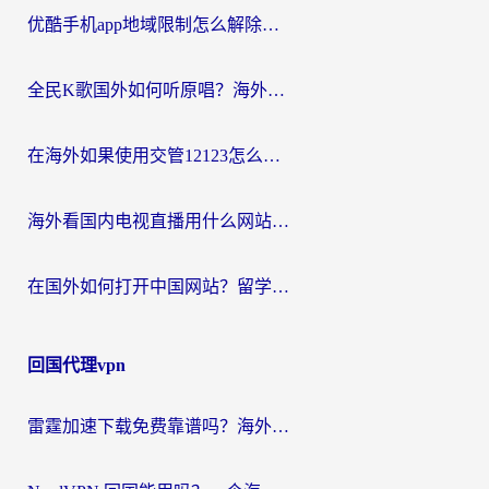
优酷手机app地域限制怎么解除？海外党亲测有效的追剧方案
全民K歌国外如何听原唱？海外党亲测有效的回国加速器选择指南
在海外如果使用交管12123怎么处理？留学生亲测有效的回国加速方案
海外看国内电视直播用什么网站比较好？一篇解决你所有追剧难题的实用指南
在国外如何打开中国网站？留学生与海外华人的无缝访问指南
回国代理vpn
雷霆加速下载免费靠谱吗？海外党选回国加速器的避坑指南（附热门工具对比）