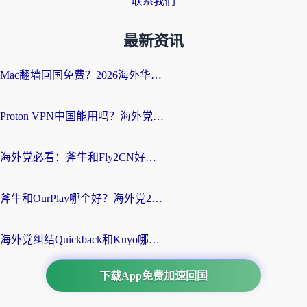
联系我们
最新资讯
Mac翻墙回国免费？2026海外华人亲测：从CCTV5直播到国内APP，这样选加速器才靠谱
Proton VPN中国能用吗？海外党选回国加速器的避坑指南（附番茄加速器实测）
海外党必看：斧牛和Fly2CN好用吗？3招教你选对回国加速器（附免费试用攻略）
斧牛和OurPlay哪个好？海外党2026亲测：选对加速器，国内资源秒加载
海外党纠结Quickback和Kuyo哪个好？选对回国加速器才能无缝刷国内资源
下载App免费加速回国