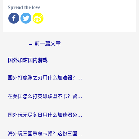
Spread the love
文
←
前一篇文章
章
国外加速国内游戏
导
航
国外打魔渊之刃用什么加速器？2026海外玩家国服游戏加速全攻略（附闪耀暖暖&复苏的魔女避坑指南）
在美国怎么打英雄联盟不卡？留学生亲测的国服游戏加速全攻略
国外玩无尽冬日用什么加速器免费？海外党国服游戏加速避坑指南
海外玩三国杀总卡顿？这份三国杀游戏加速器指南帮你告别延迟烦恼