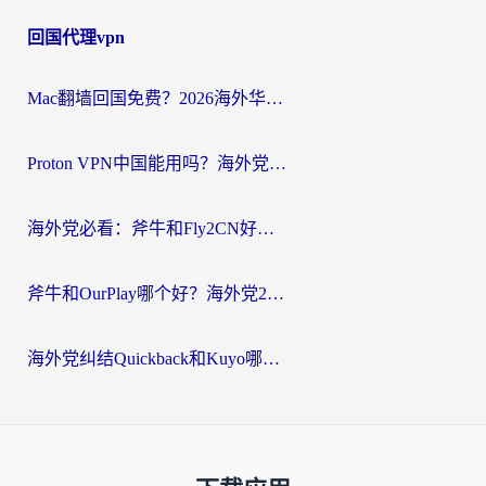
回国代理vpn
Mac翻墙回国免费？2026海外华人亲测：从CCTV5直播到国内APP，这样选加速器才靠谱
Proton VPN中国能用吗？海外党选回国加速器的避坑指南（附番茄加速器实测）
海外党必看：斧牛和Fly2CN好用吗？3招教你选对回国加速器（附免费试用攻略）
斧牛和OurPlay哪个好？海外党2026亲测：选对加速器，国内资源秒加载
海外党纠结Quickback和Kuyo哪个好？选对回国加速器才能无缝刷国内资源