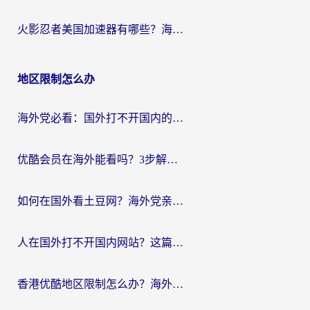
火影忍者美国加速器有哪些？海外党亲测的国服游戏加速全攻略（含菲律宾玩三国之刃守望黎明技巧）
地区限制怎么办
海外党必看：国外打不开国内的app怎么办？3步解决你的乡愁
优酷会员在海外能看吗？3步解决海外追剧难题，附实测好用加速器推荐
如何在国外看土豆网？海外党亲测有效的追剧加速器选择指南
人在国外打不开国内网站？这篇攻略帮你无缝解锁国内资源（附交管12123使用技巧）
香港优酷地区限制怎么办？海外党亲测有效的追剧解决方案