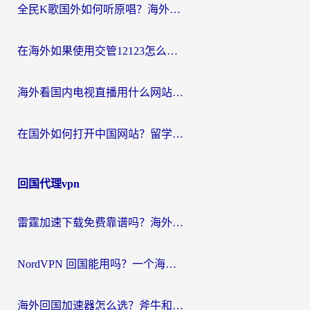
全民K歌国外如何听原唱？海外党亲测有效的回国加速器选择指南
在海外如果使用交管12123怎么处理？留学生亲测有效的回国加速方案
海外看国内电视直播用什么网站比较好？一篇解决你所有追剧难题的实用指南
在国外如何打开中国网站？留学生与海外华人的无缝访问指南
回国代理vpn
雷霆加速下载免费靠谱吗？海外党选回国加速器的避坑指南（附热门工具对比）
NordVPN 回国能用吗？一个海外用户必须面对的真实困境
海外回国加速器怎么选？斧牛和海龟哪个好？一篇帮你避开坑的实用指南