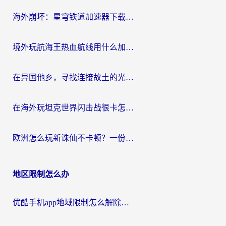
航
海外崩坏：星穹铁道加速器下载安装：一份给游子的终极网络指南
境外玩航海王热血航线用什么加速器？2026海外玩家实测最优方案（附欧洲问道堡垒前线加速技巧）
在异国他乡，寻找连接故土的光明大陆免费加速器
在海外玩坦克世界闪击战很卡怎么办？老玩家亲测有效的加速器选择指南
欧洲怎么玩新诛仙不卡顿？一份给海外游子的国服游戏畅玩指南
地区限制怎么办
优酷手机app地域限制怎么解除？海外党亲测有效的追剧方案