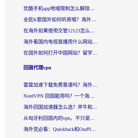
优酷手机app地域限制怎么解除？海外党亲测有效的追剧方案
全民K歌国外如何听原唱？海外党亲测有效的回国加速器选择指南
在海外如果使用交管12123怎么处理？留学生亲测有效的回国加速方案
海外看国内电视直播用什么网站比较好？一篇解决你所有追剧难题的实用指南
在国外如何打开中国网站？留学生与海外华人的无缝访问指南
回国代理vpn
雷霆加速下载免费靠谱吗？海外党选回国加速器的避坑指南（附热门工具对比）
NordVPN 回国能用吗？一个海外用户必须面对的真实困境
海外回国加速器怎么选？斧牛和海龟哪个好？一篇帮你避开坑的实用指南
从匈牙利回国内的vpn，不只是为了刷剧那么简单
海外党必看：Quickback和OurPlay好用吗？3分钟选对回国加速器，无缝刷剧玩游戏