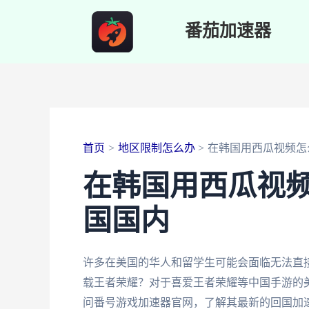
跳
番茄加速器
至
内
容
首页
地区限制怎么办
在韩国用西瓜视频怎
在韩国用西瓜视
国国内
许多在美国的华人和留学生可能会面临无法直
载王者荣耀？对于喜爱王者荣耀等中国手游的
问番号游戏加速器官网，了解其最新的回国加