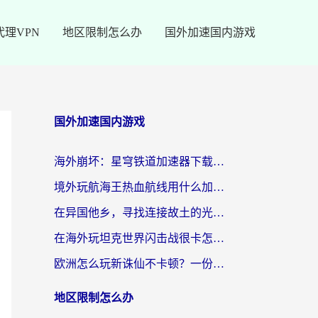
代理VPN
地区限制怎么办
国外加速国内游戏
国外加速国内游戏
海外崩坏：星穹铁道加速器下载安装：一份给游子的终极网络指南
境外玩航海王热血航线用什么加速器？2026海外玩家实测最优方案（附欧洲问道堡垒前线加速技巧）
在异国他乡，寻找连接故土的光明大陆免费加速器
在海外玩坦克世界闪击战很卡怎么办？老玩家亲测有效的加速器选择指南
欧洲怎么玩新诛仙不卡顿？一份给海外游子的国服游戏畅玩指南
地区限制怎么办