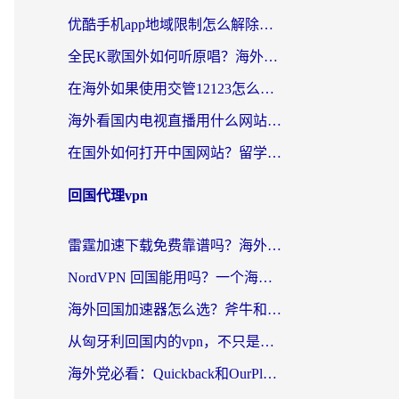
优酷手机app地域限制怎么解除？海外党亲测有效的追剧方案
全民K歌国外如何听原唱？海外党亲测有效的回国加速器选择指南
在海外如果使用交管12123怎么处理？留学生亲测有效的回国加速方案
海外看国内电视直播用什么网站比较好？一篇解决你所有追剧难题的实用指南
在国外如何打开中国网站？留学生与海外华人的无缝访问指南
回国代理vpn
雷霆加速下载免费靠谱吗？海外党选回国加速器的避坑指南（附热门工具对比）
NordVPN 回国能用吗？一个海外用户必须面对的真实困境
海外回国加速器怎么选？斧牛和海龟哪个好？一篇帮你避开坑的实用指南
从匈牙利回国内的vpn，不只是为了刷剧那么简单
海外党必看：Quickback和OurPlay好用吗？3分钟选对回国加速器，无缝刷剧玩游戏