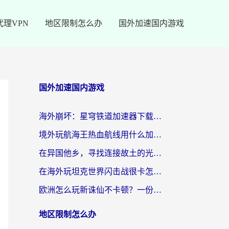
代理VPN
地区限制怎么办
国外加速国内游戏
国外加速国内游戏
海外崩坏：星穹铁道加速器下载安装：一份给游子的终极网络指南
境外玩航海王热血航线用什么加速器？2026海外玩家实测最优方案（附欧洲问道堡垒前线加速技巧）
在异国他乡，寻找连接故土的光明大陆免费加速器
在海外玩坦克世界闪击战很卡怎么办？老玩家亲测有效的加速器选择指南
欧洲怎么玩新诛仙不卡顿？一份给海外游子的国服游戏畅玩指南
地区限制怎么办