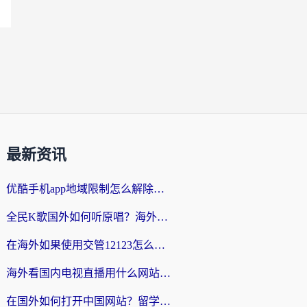
最新资讯
优酷手机app地域限制怎么解除？海外党亲测有效的追剧方案
全民K歌国外如何听原唱？海外党亲测有效的回国加速器选择指南
在海外如果使用交管12123怎么处理？留学生亲测有效的回国加速方案
海外看国内电视直播用什么网站比较好？一篇解决你所有追剧难题的实用指南
在国外如何打开中国网站？留学生与海外华人的无缝访问指南