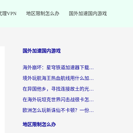
代理VPN
地区限制怎么办
国外加速国内游戏
国外加速国内游戏
海外崩坏：星穹铁道加速器下载安装：一份给游子的终极网络指南
境外玩航海王热血航线用什么加速器？2026海外玩家实测最优方案（附欧洲问道堡垒前线加速技巧）
在异国他乡，寻找连接故土的光明大陆免费加速器
在海外玩坦克世界闪击战很卡怎么办？老玩家亲测有效的加速器选择指南
欧洲怎么玩新诛仙不卡顿？一份给海外游子的国服游戏畅玩指南
地区限制怎么办