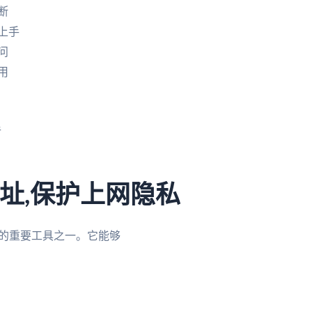
断
上手
问
用
手
P地址,保护上网隐私
杯的重要工具之一。它能够