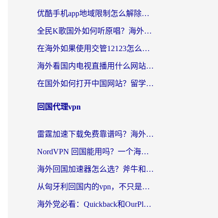
优酷手机app地域限制怎么解除？海外党亲测有效的追剧方案
全民K歌国外如何听原唱？海外党亲测有效的回国加速器选择指南
在海外如果使用交管12123怎么处理？留学生亲测有效的回国加速方案
海外看国内电视直播用什么网站比较好？一篇解决你所有追剧难题的实用指南
在国外如何打开中国网站？留学生与海外华人的无缝访问指南
回国代理vpn
雷霆加速下载免费靠谱吗？海外党选回国加速器的避坑指南（附热门工具对比）
NordVPN 回国能用吗？一个海外用户必须面对的真实困境
海外回国加速器怎么选？斧牛和海龟哪个好？一篇帮你避开坑的实用指南
从匈牙利回国内的vpn，不只是为了刷剧那么简单
海外党必看：Quickback和OurPlay好用吗？3分钟选对回国加速器，无缝刷剧玩游戏