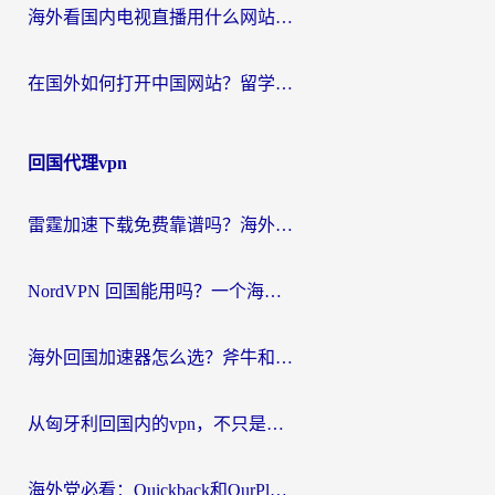
海外看国内电视直播用什么网站比较好？一篇解决你所有追剧难题的实用指南
在国外如何打开中国网站？留学生与海外华人的无缝访问指南
回国代理vpn
雷霆加速下载免费靠谱吗？海外党选回国加速器的避坑指南（附热门工具对比）
NordVPN 回国能用吗？一个海外用户必须面对的真实困境
海外回国加速器怎么选？斧牛和海龟哪个好？一篇帮你避开坑的实用指南
从匈牙利回国内的vpn，不只是为了刷剧那么简单
海外党必看：Quickback和OurPlay好用吗？3分钟选对回国加速器，无缝刷剧玩游戏