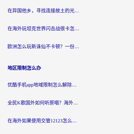
在异国他乡，寻找连接故土的光明大陆免费加速器
在海外玩坦克世界闪击战很卡怎么办？老玩家亲测有效的加速器选择指南
欧洲怎么玩新诛仙不卡顿？一份给海外游子的国服游戏畅玩指南
地区限制怎么办
优酷手机app地域限制怎么解除？海外党亲测有效的追剧方案
全民K歌国外如何听原唱？海外党亲测有效的回国加速器选择指南
在海外如果使用交管12123怎么处理？留学生亲测有效的回国加速方案