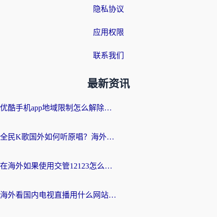
隐私协议
应用权限
联系我们
最新资讯
优酷手机app地域限制怎么解除？海外党亲测有效的追剧方案
全民K歌国外如何听原唱？海外党亲测有效的回国加速器选择指南
在海外如果使用交管12123怎么处理？留学生亲测有效的回国加速方案
海外看国内电视直播用什么网站比较好？一篇解决你所有追剧难题的实用指南