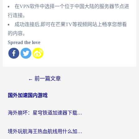
在VPN软件中选择一个位于中国大陆的服务器节点进
行连接。
成功连接后,即可在芒果TV等视频网站上畅享您想看
的内容。
Spread the love
文
←
前一篇文章
章
国外加速国内游戏
导
航
海外崩坏：星穹铁道加速器下载安装：一份给游子的终极网络指南
境外玩航海王热血航线用什么加速器？2026海外玩家实测最优方案（附欧洲问道堡垒前线加速技巧）