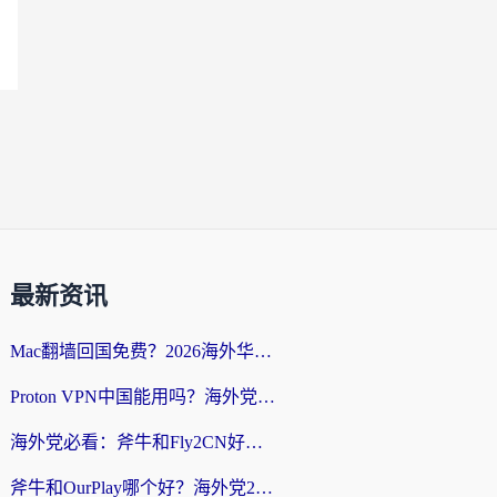
最新资讯
Mac翻墙回国免费？2026海外华人亲测：从CCTV5直播到国内APP，这样选加速器才靠谱
Proton VPN中国能用吗？海外党选回国加速器的避坑指南（附番茄加速器实测）
海外党必看：斧牛和Fly2CN好用吗？3招教你选对回国加速器（附免费试用攻略）
斧牛和OurPlay哪个好？海外党2026亲测：选对加速器，国内资源秒加载