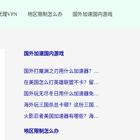
代理VPN
地区限制怎么办
国外加速国内游戏
国外加速国内游戏
国外打魔渊之刃用什么加速器？2026海外玩家国服游戏加速全攻略（附闪耀暖暖&复苏的魔女避坑指南）
在美国怎么打英雄联盟不卡？留学生亲测的国服游戏加速全攻略
国外玩无尽冬日用什么加速器免费？海外党国服游戏加速避坑指南
海外玩三国杀总卡顿？这份三国杀游戏加速器指南帮你告别延迟烦恼
火影忍者美国加速器有哪些？海外党亲测的国服游戏加速全攻略（含菲律宾玩三国之刃守望黎明技巧）
地区限制怎么办