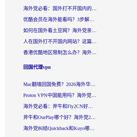
海外党必看：国外打不开国内的app怎么办？3步解决你的乡愁
优酷会员在海外能看吗？3步解决海外追剧难题，附实测好用加速器推荐
如何在国外看土豆网？海外党亲测有效的追剧加速器选择指南
人在国外打不开国内网站？这篇攻略帮你无缝解锁国内资源（附交管12123使用技巧）
香港优酷地区限制怎么办？海外党亲测有效的追剧解决方案
回国代理vpn
Mac翻墙回国免费？2026海外华人亲测：从CCTV5直播到国内APP，这样选加速器才靠谱
Proton VPN中国能用吗？海外党选回国加速器的避坑指南（附番茄加速器实测）
海外党必看：斧牛和Fly2CN好用吗？3招教你选对回国加速器（附免费试用攻略）
斧牛和OurPlay哪个好？海外党2026亲测：选对加速器，国内资源秒加载
海外党纠结Quickback和Kuyo哪个好？选对回国加速器才能无缝刷国内资源