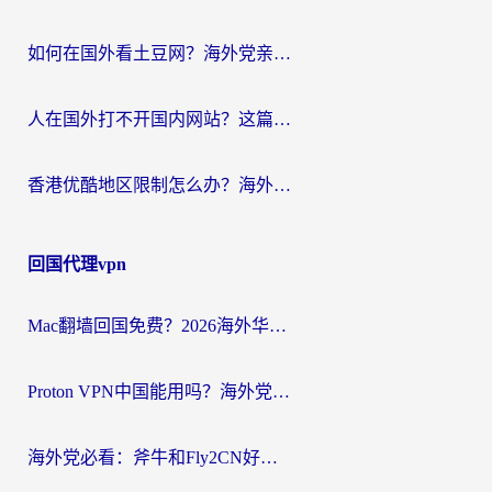
如何在国外看土豆网？海外党亲测有效的追剧加速器选择指南
人在国外打不开国内网站？这篇攻略帮你无缝解锁国内资源（附交管12123使用技巧）
香港优酷地区限制怎么办？海外党亲测有效的追剧解决方案
回国代理vpn
Mac翻墙回国免费？2026海外华人亲测：从CCTV5直播到国内APP，这样选加速器才靠谱
Proton VPN中国能用吗？海外党选回国加速器的避坑指南（附番茄加速器实测）
海外党必看：斧牛和Fly2CN好用吗？3招教你选对回国加速器（附免费试用攻略）