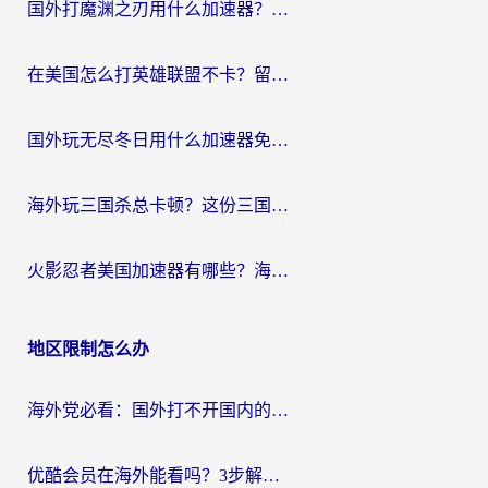
国外打魔渊之刃用什么加速器？2026海外玩家国服游戏加速全攻略（附闪耀暖暖&复苏的魔女避坑指南）
在美国怎么打英雄联盟不卡？留学生亲测的国服游戏加速全攻略
国外玩无尽冬日用什么加速器免费？海外党国服游戏加速避坑指南
海外玩三国杀总卡顿？这份三国杀游戏加速器指南帮你告别延迟烦恼
火影忍者美国加速器有哪些？海外党亲测的国服游戏加速全攻略（含菲律宾玩三国之刃守望黎明技巧）
地区限制怎么办
海外党必看：国外打不开国内的app怎么办？3步解决你的乡愁
优酷会员在海外能看吗？3步解决海外追剧难题，附实测好用加速器推荐