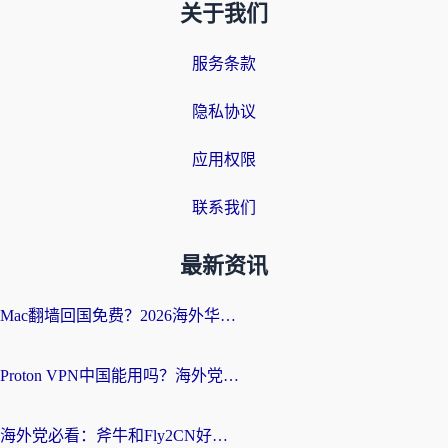
关于我们
服务条款
隐私协议
应用权限
联系我们
最新资讯
Mac翻墙回国免费？2026海外华人亲测：从CCTV5直播到国内APP，这样选加速器才靠谱
Proton VPN中国能用吗？海外党选回国加速器的避坑指南（附番茄加速器实测）
海外党必看：斧牛和Fly2CN好用吗？3招教你选对回国加速器（附免费试用攻略）