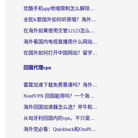
优酷手机app地域限制怎么解除？海外党亲测有效的追剧方案
全民K歌国外如何听原唱？海外党亲测有效的回国加速器选择指南
在海外如果使用交管12123怎么处理？留学生亲测有效的回国加速方案
海外看国内电视直播用什么网站比较好？一篇解决你所有追剧难题的实用指南
在国外如何打开中国网站？留学生与海外华人的无缝访问指南
回国代理vpn
雷霆加速下载免费靠谱吗？海外党选回国加速器的避坑指南（附热门工具对比）
NordVPN 回国能用吗？一个海外用户必须面对的真实困境
海外回国加速器怎么选？斧牛和海龟哪个好？一篇帮你避开坑的实用指南
从匈牙利回国内的vpn，不只是为了刷剧那么简单
海外党必看：Quickback和OurPlay好用吗？3分钟选对回国加速器，无缝刷剧玩游戏