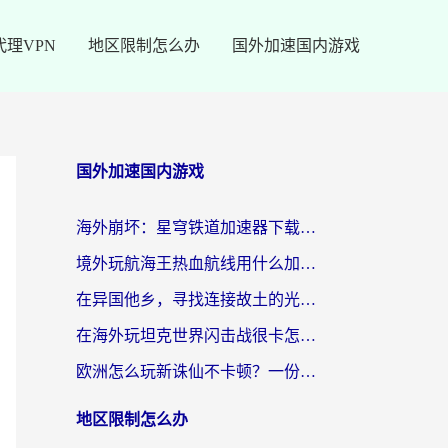
代理VPN
地区限制怎么办
国外加速国内游戏
国外加速国内游戏
海外崩坏：星穹铁道加速器下载安装：一份给游子的终极网络指南
境外玩航海王热血航线用什么加速器？2026海外玩家实测最优方案（附欧洲问道堡垒前线加速技巧）
在异国他乡，寻找连接故土的光明大陆免费加速器
在海外玩坦克世界闪击战很卡怎么办？老玩家亲测有效的加速器选择指南
欧洲怎么玩新诛仙不卡顿？一份给海外游子的国服游戏畅玩指南
地区限制怎么办