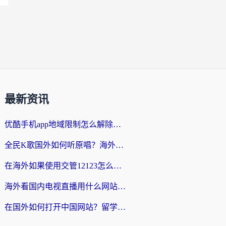
最新资讯
优酷手机app地域限制怎么解除？海外党亲测有效的追剧方案
全民K歌国外如何听原唱？海外党亲测有效的回国加速器选择指南
在海外如果使用交管12123怎么处理？留学生亲测有效的回国加速方案
海外看国内电视直播用什么网站比较好？一篇解决你所有追剧难题的实用指南
在国外如何打开中国网站？留学生与海外华人的无缝访问指南