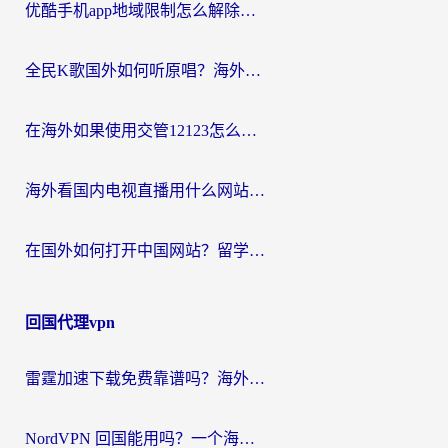
优酷手机app地域限制怎么解除？海外党亲测有效的追剧方案
全民K歌国外如何听原唱？海外党亲测有效的回国加速器选择指南
在海外如果使用交管12123怎么处理？留学生亲测有效的回国加速方案
海外看国内电视直播用什么网站比较好？一篇解决你所有追剧难题的实用指南
在国外如何打开中国网站？留学生与海外华人的无缝访问指南
回国代理vpn
雷霆加速下载免费靠谱吗？海外党选回国加速器的避坑指南（附热门工具对比）
NordVPN 回国能用吗？一个海外用户必须面对的真实困境