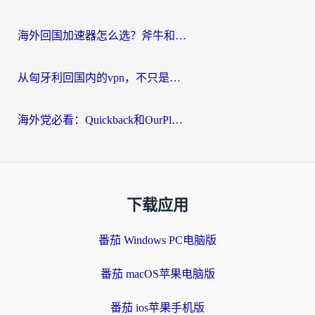
海外回国加速器怎么选？斧牛和海龟哪个好？一篇帮你避开坑的实用指南
从匈牙利回国内的vpn，不只是为了刷剧那么简单
海外党必看：Quickback和OurPlay好用吗？3分钟选对回国加速器，无缝刷剧玩游戏
下载应用
番茄 Windows PC电脑版
番茄 macOS苹果电脑版
番茄 ios苹果手机版