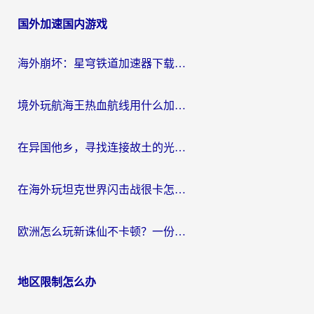
章
国外加速国内游戏
导
航
海外崩坏：星穹铁道加速器下载安装：一份给游子的终极网络指南
境外玩航海王热血航线用什么加速器？2026海外玩家实测最优方案（附欧洲问道堡垒前线加速技巧）
在异国他乡，寻找连接故土的光明大陆免费加速器
在海外玩坦克世界闪击战很卡怎么办？老玩家亲测有效的加速器选择指南
欧洲怎么玩新诛仙不卡顿？一份给海外游子的国服游戏畅玩指南
地区限制怎么办