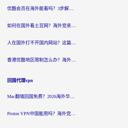
优酷会员在海外能看吗？3步解决海外追剧难题，附实测好用加速器推荐
如何在国外看土豆网？海外党亲测有效的追剧加速器选择指南
人在国外打不开国内网站？这篇攻略帮你无缝解锁国内资源（附交管12123使用技巧）
香港优酷地区限制怎么办？海外党亲测有效的追剧解决方案
回国代理vpn
Mac翻墙回国免费？2026海外华人亲测：从CCTV5直播到国内APP，这样选加速器才靠谱
Proton VPN中国能用吗？海外党选回国加速器的避坑指南（附番茄加速器实测）