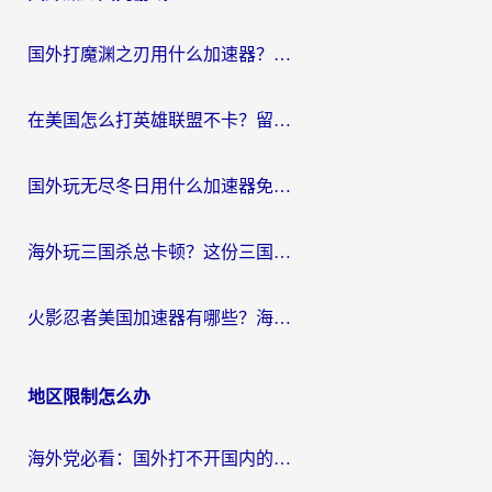
航
国外打魔渊之刃用什么加速器？2026海外玩家国服游戏加速全攻略（附闪耀暖暖&复苏的魔女避坑指南）
在美国怎么打英雄联盟不卡？留学生亲测的国服游戏加速全攻略
国外玩无尽冬日用什么加速器免费？海外党国服游戏加速避坑指南
海外玩三国杀总卡顿？这份三国杀游戏加速器指南帮你告别延迟烦恼
火影忍者美国加速器有哪些？海外党亲测的国服游戏加速全攻略（含菲律宾玩三国之刃守望黎明技巧）
地区限制怎么办
海外党必看：国外打不开国内的app怎么办？3步解决你的乡愁