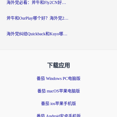
海外党必看：斧牛和Fly2CN好用吗？3招教你选对回国加速器（附免费试用攻略）
斧牛和OurPlay哪个好？海外党2026亲测：选对加速器，国内资源秒加载
海外党纠结Quickback和Kuyo哪个好？选对回国加速器才能无缝刷国内资源
下载应用
番茄 Windows PC电脑版
番茄 macOS苹果电脑版
番茄 ios苹果手机版
番茄 Android安卓手机版