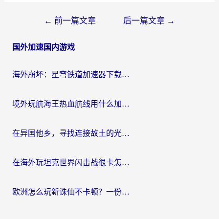
文
←
前一篇文章
后一篇文章
→
章
国外加速国内游戏
导
航
海外崩坏：星穹铁道加速器下载安装：一份给游子的终极网络指南
境外玩航海王热血航线用什么加速器？2026海外玩家实测最优方案（附欧洲问道堡垒前线加速技巧）
在异国他乡，寻找连接故土的光明大陆免费加速器
在海外玩坦克世界闪击战很卡怎么办？老玩家亲测有效的加速器选择指南
欧洲怎么玩新诛仙不卡顿？一份给海外游子的国服游戏畅玩指南