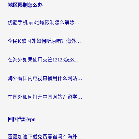
地区限制怎么办
优酷手机app地域限制怎么解除？海外党亲测有效的追剧方案
全民K歌国外如何听原唱？海外党亲测有效的回国加速器选择指南
在海外如果使用交管12123怎么处理？留学生亲测有效的回国加速方案
海外看国内电视直播用什么网站比较好？一篇解决你所有追剧难题的实用指南
在国外如何打开中国网站？留学生与海外华人的无缝访问指南
回国代理vpn
雷霆加速下载免费靠谱吗？海外党选回国加速器的避坑指南（附热门工具对比）