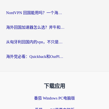
NordVPN 回国能用吗？一个海外用户必须面对的真实困境
海外回国加速器怎么选？斧牛和海龟哪个好？一篇帮你避开坑的实用指南
从匈牙利回国内的vpn，不只是为了刷剧那么简单
海外党必看：Quickback和OurPlay好用吗？3分钟选对回国加速器，无缝刷剧玩游戏
下载应用
番茄 Windows PC电脑版